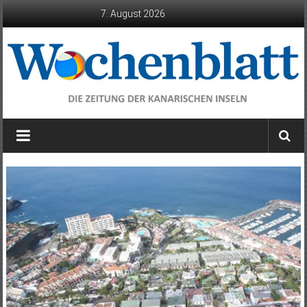
Zum
7. August 2026
Inhalt
springen
Wochenblatt
die
Zeitung
der
Kanarischen
Inseln