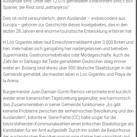
Ausländer sind. Unter den 12.015 gemeldeten Einwohnern sind 5.859
Spanier, der Rest sind „extranjeros“.
Dies ist nicht verwunderlich, denn Ausländer – insbesondere aus
Europa – gehören zur Geschichte dieses Inselgebietes, das in den
letzten 28 Jahren eine enorme touristische Entwicklung erfahren hat.
In Los Gigantes leben laut Einwohnermeldeamt über 3.000 Briten und
Iren. Viele haben sich ganzjährig hier niedergelassen und betreiben
Supermärkte, Gastronomiebetriebe oder Modegeschäfte. Auch die
Zahl der in Santiago del Teide gemeldeten Deutschen stieg immer
weiter an. Bislang sind etwas über 900 deutsche Staatsbürger in der
Gemeinde gemeldet; die meisten leben in Los Gigantes und Playa de
la Arena.
Bürgermeister Juan Damián Gorrín Ramos versicherte erst kürzlich
wieder einer kanarischen Tageszeitung gegenüber, wie harmonisch
das Zusammenleben in seiner Gemeinde funktioniere. „Es gibt
keinerlei Probleme zwischen der einheimischen Bevölkerung und den
Ausländern“, betonte er. Seine Partei (CC) habe sogar für die
bevorstehenden Kommunalwahlen einen britischen Staatsbürger als
Kandidaten für ein Amt aufgestellt. Durch ihn sollen die Bedürfnisse
der ausländischen Bevölkerungsgruppe stärker berücksichtigt und