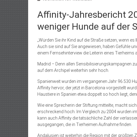
Affinity-Jahresbericht 2
weniger Hunde auf der S
„Würden Sie ihr Kind auf die Straße setzen, wenn es 
Auch sie sind auf Sie angewiesen, haben Gefühle und 
einem Fernsehinterview die Leiterin eines Tierheims 
Madrid – Denn allen Sensibilisierungskampagnen zum
auf dem Archipel weiterhin sehr hoch.
Spanienweit wurden im vergangenen Jahr 96.530 Hun
Affinity hervor, der jetzt in Barcelona vorgestellt w
Haustiere in Spanien etwa doppelt so hoch liegt, de
Wie eine Sprecherin der Stiftung mitteilte, macht sic
erschreckend hoch. Im Vergleich zu 2004 wurden im 
kann auch Affinity die tatsächliche Zahl der verlas
ausgegangen, die in Tierheimen Aufnahme finden.
Andalusien ist weiterhin die Region mit der größten 