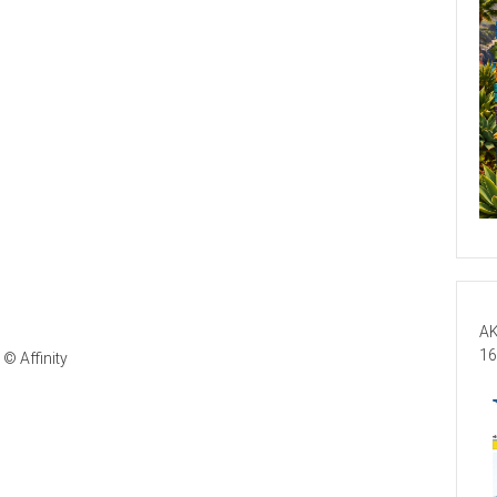
AK
16
© Affinity