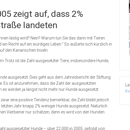
005 zeigt auf, dass 2%
traße landeten
Ihnen lästig wird? Nein? Warum tun Sie das dann mit Tieren.
ein Recht auf ein würdiges Leben.“ So äußerte sich kürzlich in
auf den Kanarischen Inseln.
 Trotz ist die Zahl ausgesetzter Tiere, insbesondere Hunde,
de ausgesetzt. Dies geht aus dem Jahresbericht der Stiftung
urde. Es ist anzunehmen, dass die Zahl der ausgesetzten
Le
nn es werden ja längst nicht mehr nur Hunde ausgesetzt.
Ki
h zwar eine positive Tendenz bemerkbar, die Zahl bleibt jedoch
letzten Jahr knapp 2% weniger Hunde ausgesetzt. Natürlich
senen Vierbeiner nur schätzen, denn es wird von den Hunden
Zahl ausgesetzter Hunde – über 22.000 in 2005, gefolgt von