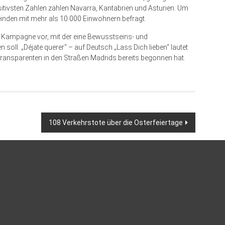
itivsten Zahlen zählen Navarra, Kantabrien und Asturien. Um
einden mit mehr als 10.000 Einwohnern befragt.
eue Kampagne vor, mit der eine Bewusstseins- und
 soll. „Déjate querer“ – auf Deutsch „Lass Dich lieben“ lautet
Transparenten in den Straßen Madrids bereits begonnen hat.
108 Verkehrstote über die Osterfeiertage