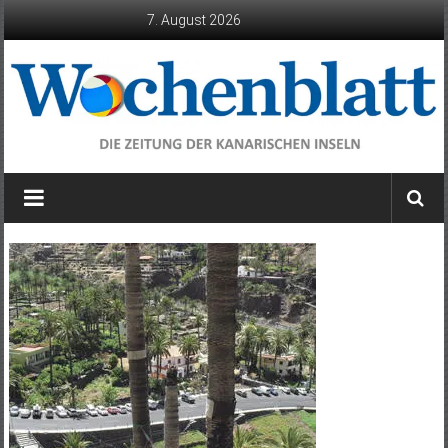
Zum
7. August 2026
Inhalt
springen
Wochenblatt
die
Zeitung
der
Kanarischen
Inseln