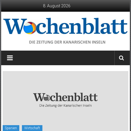
Zum
8. August 2026
Inhalt
springen
Wochenblatt
die
Zeitung
der
Kanarischen
Inseln
Spanien
Wirtschaft