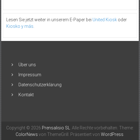
Lesen Sie jetzt weiter in unserem E-Paper bei
United Kiosk
oder
Kiosko y más
.
Über uns
Impressum
Datenschutzerklärung
Kontakt
Copyright © 2026
Prensalisio SL
. Alle Rechte vorbehalten. Theme:
ColorNews
von ThemeGrill. Präsentiert von
WordPress
.