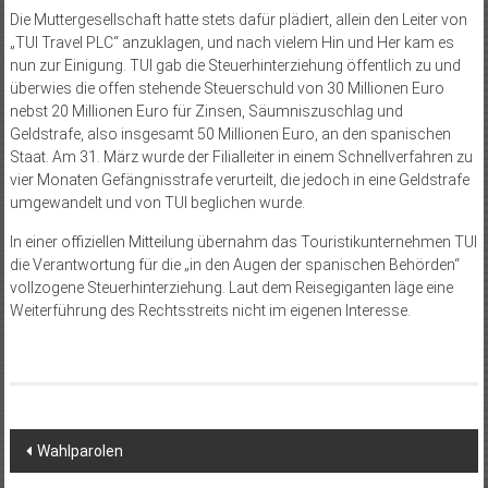
Die Muttergesellschaft hatte stets dafür plädiert, allein den Leiter von
„TUI Travel PLC“ anzuklagen, und nach vielem Hin und Her kam es
nun zur Einigung. TUI gab die Steuerhinterziehung öffentlich zu und
überwies die offen stehende Steuerschuld von 30 Millionen Euro
nebst 20 Millionen Euro für Zinsen, Säumniszuschlag und
Geldstrafe, also insgesamt 50 Millionen Euro, an den spanischen
Staat. Am 31. März wurde der Filialleiter in einem Schnellverfahren zu
vier Monaten Gefängnisstrafe verurteilt, die jedoch in eine Geldstrafe
umgewandelt und von TUI beglichen wurde.
In einer offiziellen Mitteilung übernahm das Touristikunternehmen TUI
die Verantwortung für die „in den Augen der spanischen Behörden“
vollzogene Steuerhinterziehung. Laut dem Reisegiganten läge eine
Weiterführung des Rechtsstreits nicht im eigenen Interesse.
Beitragsnavigation
Wahlparolen