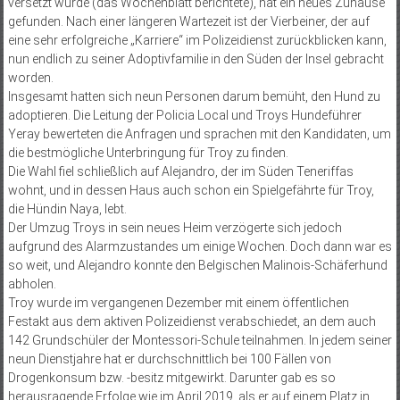
versetzt wurde (das Wochenblatt berichtete), hat ein neues Zuhause
gefunden. Nach einer längeren Wartezeit ist der Vierbeiner, der auf
eine sehr erfolgreiche „Karriere“ im Polizeidienst zurückblicken kann,
nun endlich zu seiner Adoptivfamilie in den Süden der Insel gebracht
worden.
Insgesamt hatten sich neun Personen darum bemüht, den Hund zu
adoptieren. Die Leitung der Policia Local und Troys Hundeführer
Yeray bewerteten die Anfragen und sprachen mit den Kandidaten, um
die bestmögliche Unterbringung für Troy zu finden.
Die Wahl fiel schließlich auf Alejandro, der im Süden Teneriffas
wohnt, und in dessen Haus auch schon ein Spielgefährte für Troy,
die Hündin Naya, lebt.
Der Umzug Troys in sein neues Heim verzögerte sich jedoch
aufgrund des Alarmzustandes um einige Wochen. Doch dann war es
so weit, und Alejandro konnte den Belgischen Malinois-Schäferhund
abholen.
Troy wurde im vergangenen Dezember mit einem öffentlichen
Festakt aus dem aktiven Polizeidienst verabschiedet, an dem auch
142 Grundschüler der Montessori-Schule teilnahmen. In jedem seiner
neun Dienstjahre hat er durchschnittlich bei 100 Fällen von
Drogenkonsum bzw. -besitz mitgewirkt. Darunter gab es so
herausragende Erfolge wie im April 2019, als er auf einem Platz in