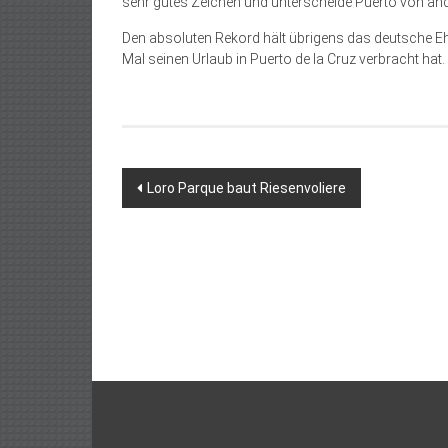
sehr gutes Zeichen und unterscheide Puerto von and
Den absoluten Rekord hält übrigens das deutsche Ehep
Mal seinen Urlaub in Puerto de la Cruz verbracht hat.
Beitragsnavigation
Loro Parque baut Riesenvoliere