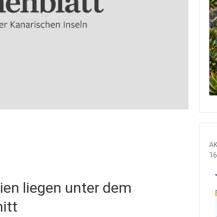
AK
16
nien liegen unter dem
itt