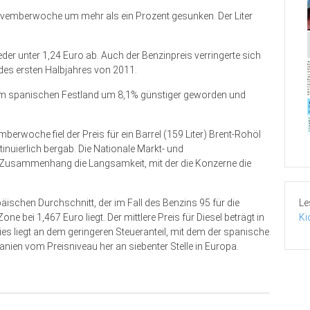
n Novemberwoche um mehr als ein Prozent gesunken. Der Liter
der unter 1,24 Euro ab. Auch der Benzinpreis verringerte sich
des ersten Halbjahres von 2011.
em spanischen Festland um 8,1% günstiger geworden und
mberwoche fiel der Preis für ein Barrel (159 Liter) Brent-Rohöl
tinuierlich bergab. Die Nationale Markt- und
Zusammenhang die Langsamkeit, mit der die Konzerne die
Le
päischen Durchschnitt, der im Fall des Benzins 95 für die
Ki
e bei 1,467 Euro liegt. Der mittlere Preis für Diesel beträgt in
ies liegt an dem geringeren Steueranteil, mit dem der spanische
panien vom Preisniveau her an siebenter Stelle in Europa.