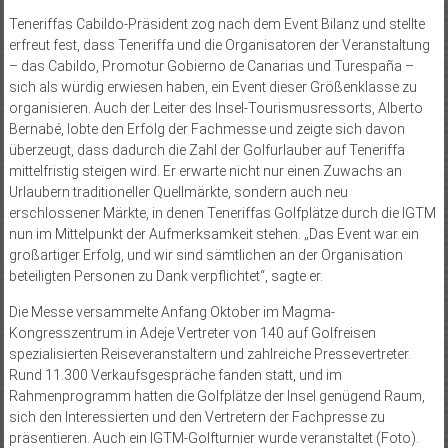
Teneriffas Cabildo-Präsident zog nach dem Event Bilanz und stellte
erfreut fest, dass Teneriffa und die Organisatoren der Veranstaltung
– das Cabildo, Promotur Gobierno de Canarias und Turespaña –
sich als würdig erwiesen haben, ein Event dieser Größenklasse zu
organisieren. Auch der Leiter des Insel-Tourismusressorts, Alberto
Bernabé, lobte den Erfolg der Fachmesse und zeigte sich davon
überzeugt, dass dadurch die Zahl der Golfurlauber auf Teneriffa
mittelfristig steigen wird. Er erwarte nicht nur einen Zuwachs an
Urlaubern traditioneller Quellmärkte, sondern auch neu
erschlossener Märkte, in denen Teneriffas Golfplätze durch die IGTM
nun im Mittelpunkt der Aufmerksamkeit stehen. „Das Event war ein
großartiger Erfolg, und wir sind sämtlichen an der Organisation
beteiligten Personen zu Dank verpflichtet“, sagte er.
Die Messe versammelte Anfang Oktober im Magma-
Kongresszentrum in Adeje Vertreter von 140 auf Golfreisen
spezialisierten Reiseveranstaltern und zahlreiche Pressevertreter.
Rund 11.300 Verkaufsgespräche fanden statt, und im
Rahmenprogramm hatten die Golfplätze der Insel genügend Raum,
sich den Interessierten und den Vertretern der Fachpresse zu
präsentieren. Auch ein IGTM-Golfturnier wurde veranstaltet (Foto).