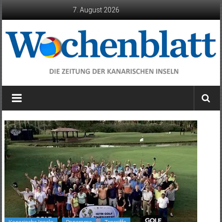
Zum
7. August 2026
Inhalt
springen
Wochenblatt
die
Zeitung
der
Kanarischen
Inseln