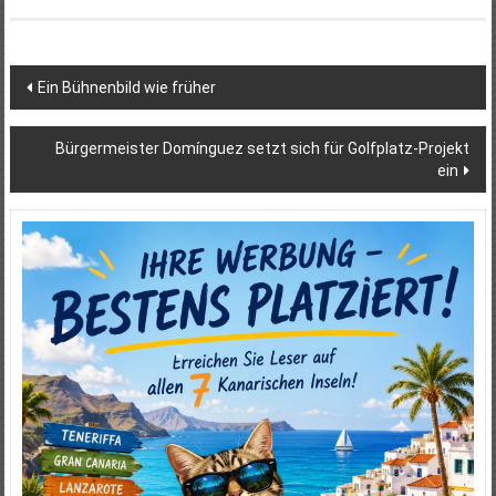
Beitragsnavigation
Ein Bühnenbild wie früher
Bürgermeister Domínguez setzt sich für Golfplatz-Projekt
ein