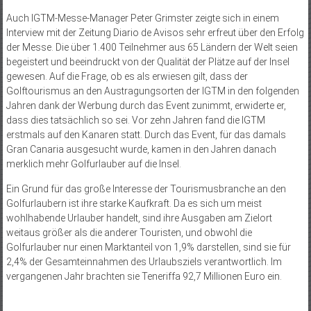
Auch IGTM-Messe-Manager Peter Grimster zeigte sich in einem
Interview mit der Zeitung Diario de Avisos sehr erfreut über den Erfolg
der Messe. Die über 1.400 Teilnehmer aus 65 Ländern der Welt seien
begeistert und beeindruckt von der Qualität der Plätze auf der Insel
gewesen. Auf die Frage, ob es als erwiesen gilt, dass der
Golftourismus an den Austragungsorten der IGTM in den folgenden
Jahren dank der Werbung durch das Event zunimmt, erwiderte er,
dass dies tatsächlich so sei. Vor zehn Jahren fand die IGTM
erstmals auf den Kanaren statt. Durch das Event, für das damals
Gran Canaria ausgesucht wurde, kamen in den Jahren danach
merklich mehr Golfurlauber auf die Insel.
Ein Grund für das große Interesse der Tourismusbranche an den
Golfurlaubern ist ihre starke Kaufkraft. Da es sich um meist
wohlhabende Urlauber handelt, sind ihre Ausgaben am Zielort
weitaus größer als die anderer Touristen, und obwohl die
Golfurlauber nur einen Marktanteil von 1,9% darstellen, sind sie für
2,4% der Gesamteinnahmen des Urlaubsziels verantwortlich. Im
vergangenen Jahr brachten sie Teneriffa 92,7 Millionen Euro ein.