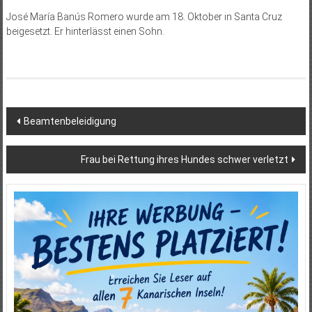
José María Banús Romero wurde am 18. Oktober in Santa Cruz
beigesetzt. Er hinterlässt einen Sohn.
Beitragsnavigation
Beamtenbeleidigung
Frau bei Rettung ihres Hundes schwer verletzt