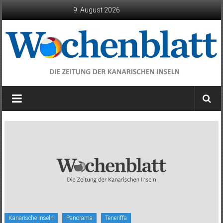
Zum
9. August 2026
Inhalt
springen
Wochenblatt
die
Zeitung
der
Kanarischen
Inseln
Kanarische Inseln
Panorama
Teneriffa