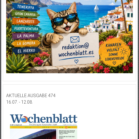
AKTUELLE AUSGABE 474
16.07. - 12.08.