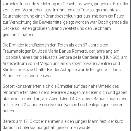
zuruckzuführende Verletzung im Gesicht aufwies, gingen die Ermittler
von einem Verbrechen aus. Im Inneren des Fahrzeugs machte die
Spurensicherung einen Brandbeschleuniger aus, mit dem ein Feuer
zur Vernichtung der Beweismittel gelegt worden war. Doch gerade die
Decke soll einen größeren Brand vereitelt und den Leichnam
geschützt haben.
Die Ermittler identifizierten den Toten als den 67 Jahre alten
Traumatologen Dr. José María Banús Romero, der jahrelang am
Hospital Universitario Nuestra Señora de la Candelaria (HUNSC), am
Ärztezentrum von El Mojón und an diversen privaten Zentren und
Kliniken praktiziert hatte. Bei der Autopsie wurde festgestellt, dass
Banús erstickt worden war.
Sofort konzentrierten sich die Ermittler auf das nahe Umfeld des
renommierten Mediziners. Mehrere Zeugen meldeten sich und gaben
übereinstimmend an, am Abend des 13. Oktobers Banús zusammen
mit einem 22-Jährigen in diversen Bars in Los Realejos gesehen zu
haben.
Bereits am 17. Oktober nahmen sie den jungen Mann fest, der kurz
darauf in Untersuchungshaft genommen wurde.