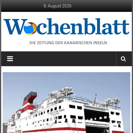
Zum
8. August 2026
Inhalt
springen
Wochenblatt
die
Zeitung
der
Kanarischen
Inseln