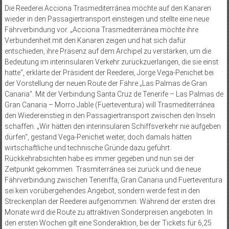
Die Reederei Acciona Trasmediterránea möchte auf den Kanaren
wieder in den Passagiertransport einsteigen und stellte eine neue
Fährverbindung vor. „Acciona Trasmediterránea möchte ihre
Verbundenheit mit den Kanaren zeigen und hat sich dafür
entschieden, ihre Präsenz auf dem Archipel zu verstärken, um die
Bedeutung im interinsularen Verkehr zurückzuerlangen, die sie einst
hatte“, erklärte der Präsident der Reederei, Jorge Vega-Penichet bei
der Vorstellung der neuen Route der Fähre „Las Palmas de Gran
Canaria“. Mit der Verbindung Santa Cruz de Tenerife – Las Palmas de
Gran Canaria – Morro Jable (Fuerteventura) will Trasmediterránea
den Wiedereinstieg in den Passagiertransport zwischen den Inseln
schaffen. „Wir hätten den interinsularen Schiffsverkehr nie aufgeben
dürfen“, gestand Vega-Penichet weiter, doch damals hätten
wirtschaftliche und technische Gründe dazu geführt.
Rückkehrabsichten habe es immer gegeben und nun sei der
Zeitpunkt gekommen. Trasmiterránea sei zurück und die neue
Fährverbindung zwischen Teneriffa, Gran Canaria und Fuerteventura
sei kein vorübergehendes Angebot, sondern werde fest in den
Streckenplan der Reederei aufgenommen. Während der ersten drei
Monate wird die Route zu attraktiven Sonderpreisen angeboten. In
den ersten Wochen gilt eine Sonderaktion, bei der Tickets für 6,25