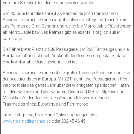
Euro pro Strecke (Residenten) angeboten werden.
Seit 30. Juni fährt die Fähre „Las Palmas de Gran Canaria“ von
Acciona Trasmediterránea täglich außer sonntags ab Teneriffa bis
Las Palmas de Gran Canaria und weiter bis Morro Jable. Rückfahrten
ab Morro Jable bzw. Las Palmas gibt es ebenfalls täglich außer
samstags.
Die Fähre bietet Platz für 886 Passagiere und 260 Fahrzeuge und die
Bordausstattung ist nach Auskunft der Reederei so gestaltet, dass
eine komfortable Reise gewährleistet ist.
Acciona Trasmediterránea ist die größte Reederei Spaniens und eine
der bedeutendsten in Europa. Mit 22 Fracht- und Passagierschiffen
verbindet sie das ganze Jahr über die wichtigsten spanischen Häfen
mit den Balearen und den Kanaren, Ceuta und Melilla, Algerien und
Marokko. Zu der Reederei des Acciona-Konzerns gehören
Trasmediterránea, Euroferrys und Ferrimaroc.
Infos, Fahrpläne, Preise und Onlinebuchungen über
www.trasmediterranea.es
oder 902 45 46 45.