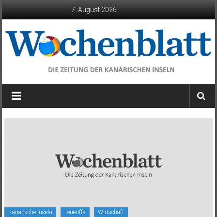
Zum
7. August 2026
Inhalt
springen
Wochenblatt
die
Zeitung
der
Kanarischen
Inseln
Kanarische Inseln
Teneriffa
Wirtschaft