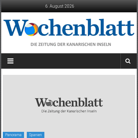
Zum
6. August 2026
Inhalt
springen
Wochenblatt
die
Zeitung
der
Kanarischen
Inseln
Panorama
Spanien