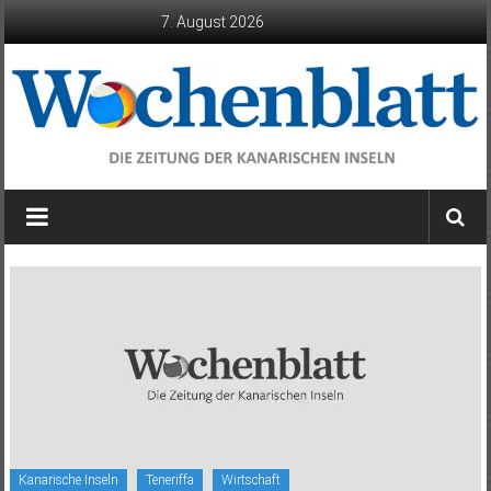
Zum
7. August 2026
Inhalt
springen
Wochenblatt
die
Zeitung
der
Kanarischen
Inseln
Kanarische Inseln
Teneriffa
Wirtschaft