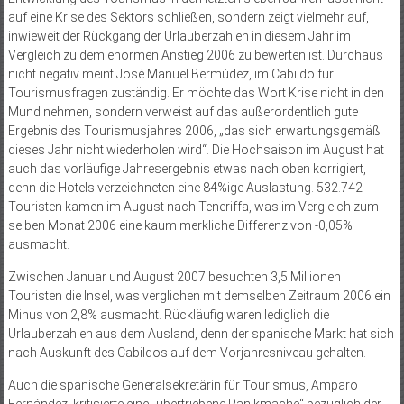
auf eine Krise des Sektors schließen, sondern zeigt vielmehr auf,
inwieweit der Rückgang der Urlauberzahlen in diesem Jahr im
Vergleich zu dem enormen Anstieg 2006 zu bewerten ist. Durchaus
nicht negativ meint José Manuel Bermúdez, im Cabildo für
Tourismusfragen zuständig. Er möchte das Wort Krise nicht in den
Mund nehmen, sondern verweist auf das außerordentlich gute
Ergebnis des Tourismusjahres 2006, „das sich erwartungsgemäß
dieses Jahr nicht wiederholen wird“. Die Hochsaison im August hat
auch das vorläufige Jahresergebnis etwas nach oben korrigiert,
denn die Hotels verzeichneten eine 84%ige Auslastung. 532.742
Touristen kamen im August nach Teneriffa, was im Vergleich zum
selben Monat 2006 eine kaum merkliche Differenz von -0,05%
ausmacht.
Zwischen Januar und August 2007 besuchten 3,5 Millionen
Touristen die Insel, was verglichen mit demselben Zeitraum 2006 ein
Minus von 2,8% ausmacht. Rückläufig waren lediglich die
Urlauberzahlen aus dem Ausland, denn der spanische Markt hat sich
nach Auskunft des Cabildos auf dem Vorjahresniveau gehalten.
Auch die spanische Generalsekretärin für Tourismus, Amparo
Fernández, kritisierte eine „übertriebene Panikmache“ bezüglich der