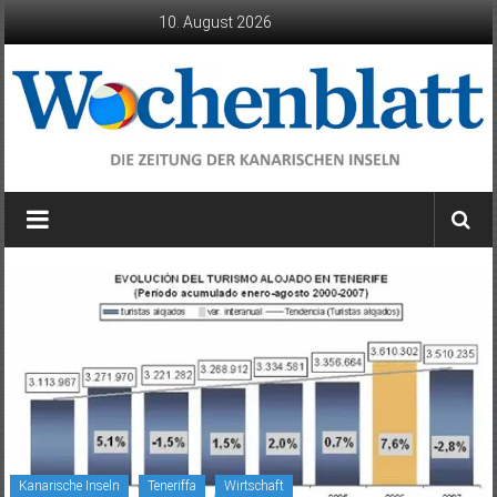
Zum
10. August 2026
Inhalt
springen
Wochenblatt
die
Zeitung
der
Kanarischen
Inseln
Kanarische Inseln
Teneriffa
Wirtschaft