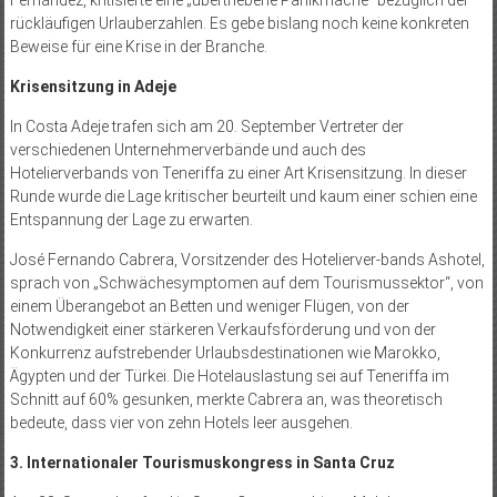
rückläufigen Urlauberzahlen. Es gebe bislang noch keine konkreten
Beweise für eine Krise in der Branche.
Krisensitzung in Adeje
In Costa Adeje trafen sich am 20. September Vertreter der
verschiedenen Unternehmerverbände und auch des
Hotelierverbands von Teneriffa zu einer Art Krisensitzung. In dieser
Runde wurde die Lage kritischer beurteilt und kaum einer schien eine
Entspannung der Lage zu erwarten.
José Fernando Cabrera, Vorsitzender des Hotelierver-bands Ashotel,
sprach von „Schwächesymptomen auf dem Tourismussektor“, von
einem Überangebot an Betten und weniger Flügen, von der
Notwendigkeit einer stärkeren Verkaufsförderung und von der
Konkurrenz aufstrebender Urlaubsdestinationen wie Marokko,
Ägypten und der Türkei. Die Hotelauslastung sei auf Teneriffa im
Schnitt auf 60% gesunken, merkte Cabrera an, was theoretisch
bedeute, dass vier von zehn Hotels leer ausgehen.
3. Internationaler Tourismuskongress in Santa Cruz