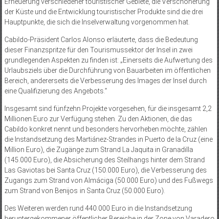
Erneuerung verschiedener touristischer Gebiete, die Verschönerung
der Küste und die Entwicklung touristischer Produkte sind die drei
Hauptpunkte, die sich die Inselverwaltung vorgenommen hat.
Cabildo-Präsident Carlos Alonso erläuterte, dass die Bedeutung
dieser Finanzspritze für den Tourismussektor der Insel in zwei
grundlegenden Aspekten zu finden ist: „Einerseits die Aufwertung des
Urlaubsziels über die Durchführung von Bauarbeiten im öffentlichen
Bereich, andererseits die Verbesserung des Images der Insel durch
eine Qualifizierung des Angebots.“
Insgesamt sind fünfzehn Projekte vorgesehen, für die insgesamt 2,2
Millionen Euro zur Verfügung stehen. Zu den Aktionen, die das
Cabildo konkret nennt und besonders hervorheben möchte, zählen
die Instandsetzung des Martiánez-Strandes in Puerto de la Cruz (eine
Million Euro), die Zugänge zum Strand La Jaquita in Granadilla
(145.000 Euro), die Absicherung des Steilhangs hinter dem Strand
Las Gaviotas bei Santa Cruz (150.000 Euro), die Verbesserung des
Zugangs zum Strand von Almáciga (50.000 Euro) und des Fußwegs
zum Strand von Benijos in Santa Cruz (50.000 Euro).
Des Weiteren werden rund 440.000 Euro in die Instandsetzung
heruntergekommener öffentlicher Bereiche in der Zone von Varadero