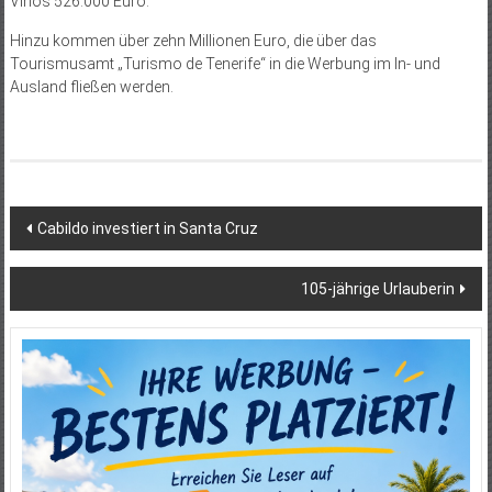
Vinos 526.000 Euro.
Hinzu kommen über zehn Millionen Euro, die über das
Tourismusamt „Turismo de Tenerife“ in die Werbung im In- und
Ausland fließen werden.
Beitragsnavigation
Cabildo investiert in Santa Cruz
105-jährige Urlauberin