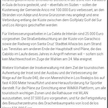
in Guía de Isora gesteckt, und – ebenfalls im Süden – sollen der
Küstenweg der Gemeinde Arico mit 100.000 Euro verbessert, an den
Stränden von Adeje und Arona Grünzonen neu angelegt und eine
Verbindung entlang der Küste zwischen dem Golfplatz Golf del Sur
und Los Abrigos geschaffen werden.
Für Verbesserungsarbeiten in La Caleta de Interián sind 25.000 Euro
vorgesehen. Die Straßenbeleuchtung an der Küste von Garachico
sowie der Radweg von Santa Cruz’ Stadtteil Añaza bis zum Strand
Las Teresitas am anderen Ende der Hauptstadt sind Pläne, die das
Cabildo im Laufe dieses Jahres in Angriff nehmen will – sofern sich
kein Machtwechsel im Zuge der Wahlen am 24. Mai ereignet.
Weitere Vorhaben der Inselverwaltung mit dem Ziel der touristischen
Aufwertung der Insel sind der Ausbau und die Verbesserung der
Wege auf der Route 040, die von Meereshöhe in Los Realejos bis auf
fast 4.000 Meter hinaufführt und eine Herausforderung für Sportler
darstellt. Für die Pläne zur Einrichtung einer WiMAX-Plattform, um alle
touristisch wichtigen Zonen und die Rathäuser mit WLAN
auszustatten, sind 37.500 Euro vorgesehen, und für die Fertigstellung
des Besucherzentrums des Drachenbaumparks von Icod de los