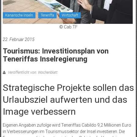
Kanarische Inseln
Teneriffa
Wirtschaft
© Cab.TF
22. Februar 2015
Tourismus: Investitionsplan von
Teneriffas Inselregierung
Veröffentlicht von: Wochenblatt
Strategische Projekte sollen das
Urlaubsziel aufwerten und das
Image verbessern
Eigenen Angaben zufolge wird Teneriffas Cabildo 9,2 Millionen Euro
in Verbesserungen im Tourismussektor der Insel investieren. Die