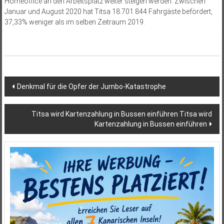
Homeoffice an den Arbeitsplatz weiter steigen werden. Zwischen
Januar und August 2020 hat Titsa 18.701.844 Fahrgäste befördert,
37,33% weniger als im selben Zeitraum 2019.
Beitragsnavigation
Denkmal für die Opfer der Jumbo-Katastrophe
Titsa wird Kartenzahlung in Bussen einführen Titsa wird
Kartenzahlung in Bussen einführen