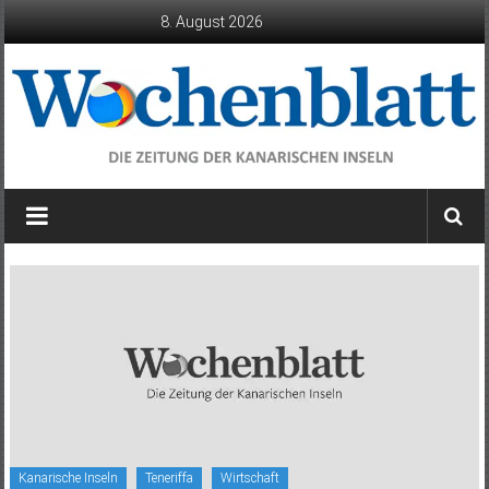
Zum
8. August 2026
Inhalt
springen
Wochenblatt
die
Zeitung
der
Kanarischen
Inseln
Kanarische Inseln
Teneriffa
Wirtschaft