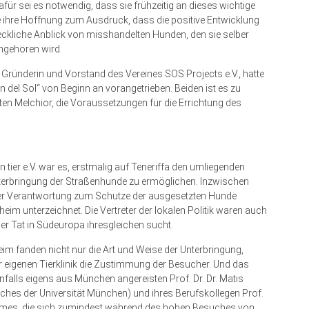
für sei es notwendig, dass sie frühzeitig an dieses wichtige
e ihre Hoffnung zum Ausdruck, dass die positive Entwicklung
eckliche Anblick von misshandelten Hunden, den sie selber
angehören wird.
ründerin und Vorstand des Vereines SOS Projects e.V., hatte
 del Sol“ von Beginn an vorangetrieben. Beiden ist es zu
n Melchior, die Voraussetzungen für die Errichtung des
 tier e.V. war es, erstmalig auf Teneriffa den umliegenden
nterbringung der Straßenhunde zu ermöglichen. Inzwischen
rer Verantwortung zum Schutze der ausgesetzten Hunde
m unterzeichnet. Die Vertreter der lokalen Politik waren auch
 der Tat in Südeuropa ihresgleichen sucht.
 fanden nicht nur die Art und Weise der Unterbringung,
r eigenen Tierklinik die Zustimmung der Besucher. Und das
nfalls eigens aus München angereisten Prof. Dr. Dr. Matis
iches der Universität München) und ihres Berufskollegen Prof.
eimes, die sich zumindest während des hohen Besuches von