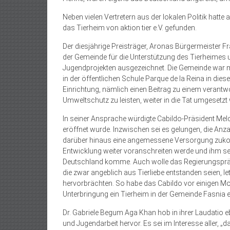
Neben vielen Vertretern aus der lokalen Politik hatt
das Tierheim von aktion tier e.V. gefunden.
Der diesjährige Preisträger, Aronas Bürgermeister 
der Gemeinde für die Unterstützung des Tierheimes u
Jugendprojekten ausgezeichnet. Die Gemeinde war 
in der öffentlichen Schule Parque de la Reina in diese
Einrichtung, nämlich einen Beitrag zu einem verant
Umweltschutz zu leisten, weiter in die Tat umgesetzt
In seiner Ansprache würdigte Cabildo-Präsident Melch
eröffnet wurde. Inzwischen sei es gelungen, die Anz
darüber hinaus eine angemessene Versorgung zukom
Entwicklung weiter voranschreiten werde und ihm sei
Deutschland komme. Auch wolle das Regierungspräs
die zwar angeblich aus Tierliebe entstanden seien, le
hervorbrächten. So habe das Cabildo vor einigen M
Unterbringung ein Tierheim in der Gemeinde Fasnia e
Dr. Gabriele Begum Aga Khan hob in ihrer Laudatio e
und Jugendarbeit hervor. Es sei im Interesse aller