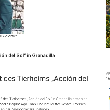
© Aktiontier
ón del Sol“ in Granadilla
AK
t des Tierheims „Acción del
16
 des Tierheimes „Acción del Sol“ in Granadilla hatte sich
e Inaara Begum Aga Khan, und ihre Mutter Renate Thyssen-
 an der Zeremonie teilzunehmen.