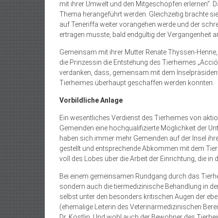
mit ihrer Umwelt und den Mitgeschöpfen erlernen“. Da
Thema herangeführt werden. Gleichzeitig brachte si
auf Teneriffa weiter vorangehen werde und der schr
ertragen musste, bald endgültig der Vergangenheit 
Gemeinsam mit ihrer Mutter Renate Thyssen-Henne, G
die Prinzessin die Entstehung des Tierheimes „Acción
verdanken, dass, gemeinsam mit dem Inselpräsidente
Tierheimes überhaupt geschaffen werden konnten.
Vorbildliche Anlage
Ein wesentliches Verdienst des Tierheimes von aktion
Gemeinden eine hochqualifizierte Möglichkeit der U
haben sich immer mehr Gemeinden auf der Insel ih
gestellt und entsprechende Abkommen mit dem Tierhei
voll des Lobes über die Arbeit der Einrichtung, die in
Bei einem gemeinsamen Rundgang durch das Tierheim
sondern auch die tiermedizinische Behandlung in de
selbst unter den besonders kritischen Augen der ebe
(ehemalige Leiterin des Veterinärmedizinischen Bere
Dr. Köstlin. Und wohl auch der Bewohner des Tierh