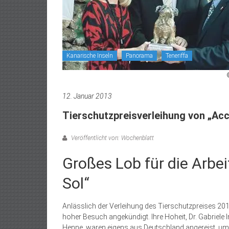
Kanarische Inseln
Panorama
Teneriffa
12. Januar 2013
Tierschutzpreisverleihung von „Acci
Veröffentlicht von: Wochenblatt
Großes Lob für die Arbei
Sol“
Anlässlich der Verleihung des Tierschutzpreises 2012
hoher Besuch angekündigt. Ihre Hoheit, Dr. Gabriel
Henne, waren eigens aus Deutschland angereist, um