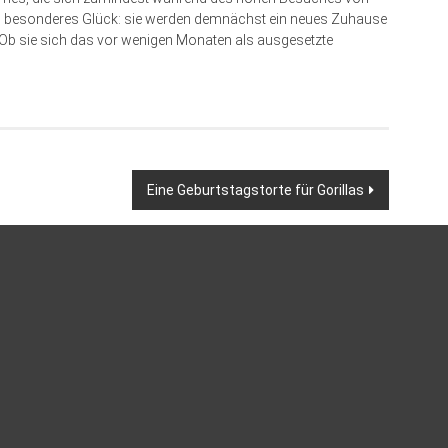
tten besonderes Glück: sie werden demnächst ein neues Zuhause
 Ob sie sich das vor wenigen Monaten als ausgesetzte
Eine Geburtstagstorte für Gorillas