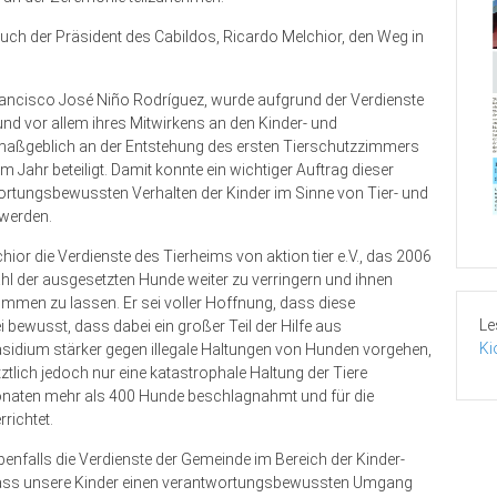
e auch der Präsident des Cabildos, Ricardo Melchior, den Weg in
Francisco José Niño Rodríguez, wurde aufgrund der Verdienste
nd vor allem ihres Mitwirkens an den Kinder- und
maßgeblich an der Entstehung des ersten Tierschutzzimmers
m Jahr beteiligt. Damit konnte ein wichtiger Auftrag dieser
wortungsbewussten Verhalten der Kinder im Sinne von Tier- und
 werden.
ior die Verdienste des Tierheims von aktion tier e.V., das 2006
ahl der ausgesetzten Hunde weiter zu verringern und ihnen
men zu lassen. Er sei voller Hoffnung, dass diese
Le
 bewusst, dass dabei ein großer Teil der Hilfe aus
Ki
idium stärker gegen illegale Haltungen von Hunden vorgehen,
tztlich jedoch nur eine katastrophale Haltung der Tiere
onaten mehr als 400 Hunde beschlagnahmt und für die
rrichtet.
benfalls die Verdienste der Gemeinde im Bereich der Kinder-
, „dass unsere Kinder einen verantwortungsbewussten Umgang