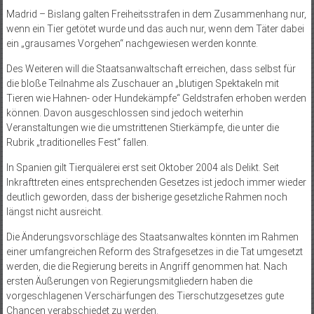
Madrid – Bislang galten Freiheitsstrafen in dem Zusammenhang nur,
wenn ein Tier getötet wurde und das auch nur, wenn dem Täter dabei
ein „grausames Vorgehen“ nachgewiesen werden konnte.
Des Weiteren will die Staatsanwaltschaft erreichen, dass selbst für
die bloße Teilnahme als Zuschauer an „blutigen Spektakeln mit
Tieren wie Hahnen- oder Hundekämpfe“ Geldstrafen erhoben werden
können. Davon ausgeschlossen sind jedoch weiterhin
Veranstaltungen wie die umstrittenen Stierkämpfe, die unter die
Rubrik „traditionelles Fest“ fallen.
In Spanien gilt Tierquälerei erst seit Oktober 2004 als Delikt. Seit
Inkrafttreten eines entsprechenden Gesetzes ist jedoch immer wieder
deutlich geworden, dass der bisherige gesetzliche Rahmen noch
längst nicht ausreicht.
Die Änderungsvorschläge des Staatsanwaltes könnten im Rahmen
einer umfangreichen Reform des Strafgesetzes in die Tat umgesetzt
werden, die die Regierung bereits in Angriff genommen hat. Nach
ersten Äußerungen von Regierungsmitgliedern haben die
vorgeschlagenen Verschärfungen des Tierschutzgesetzes gute
Chancen verabschiedet zu werden.