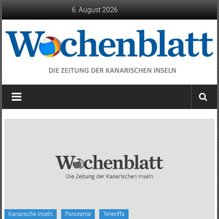
Zum
6. August 2026
Inhalt
springen
Wochenblatt
die
Zeitung
der
Kanarischen
Inseln
Kanarische Inseln
Panorama
Teneriffa