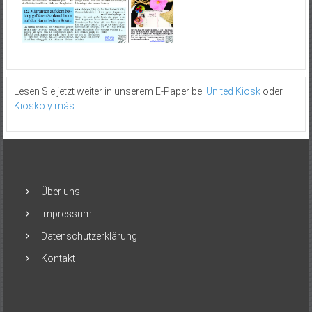
Lesen Sie jetzt weiter in unserem E-Paper bei
United Kiosk
oder
Kiosko y más
.
Über uns
Impressum
Datenschutzerklärung
Kontakt