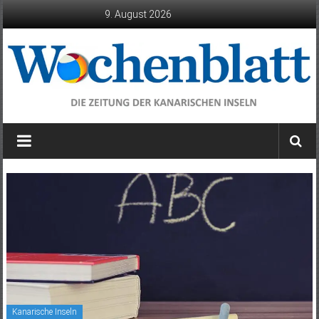
Zum
9. August 2026
Inhalt
springen
Wochenblatt
die
Zeitung
der
Kanarischen
Inseln
Kanarische Inseln