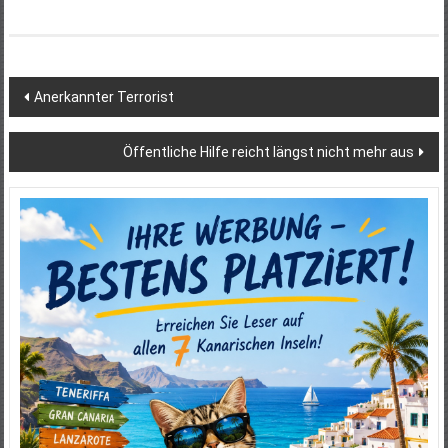
Beitragsnavigation
Anerkannter Terrorist
Öffentliche Hilfe reicht längst nicht mehr aus