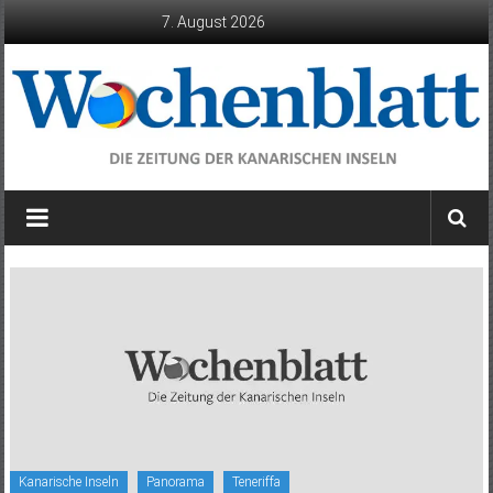
Zum
7. August 2026
Inhalt
springen
Wochenblatt
die
Zeitung
der
Kanarischen
Inseln
Kanarische Inseln
Panorama
Teneriffa