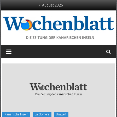
Zum
7. August 2026
Inhalt
springen
Wochenblatt
die
Zeitung
der
Kanarischen
Inseln
Kanarische Inseln
La Gomera
Umwelt