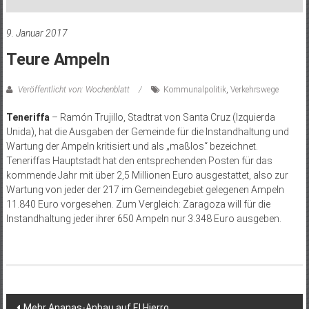
9. Januar 2017
Teure Ampeln
Veröffentlicht von: Wochenblatt
Kommunalpolitik
,
Verkehrswege
Teneriffa
– Ramón Trujillo, Stadtrat von Santa Cruz (Izquierda
Unida), hat die Ausgaben der Gemeinde für die Instandhaltung und
Wartung der Ampeln kritisiert und als „maßlos“ bezeichnet.
Teneriffas Hauptstadt hat den entsprechenden Posten für das
kommende Jahr mit über 2,5 Millionen Euro ausgestattet, also zur
Wartung von jeder der 217 im Gemeindegebiet gelegenen Ampeln
11.840 Euro vorgesehen. Zum Vergleich: Zaragoza will für die
Instandhaltung jeder ihrer 650 Ampeln nur 3.348 Euro ausgeben.
Beitragsnavigation
Mehr Ananas-Anbau auf El Hierro