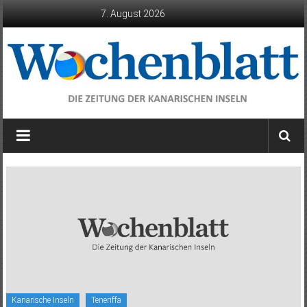
Zum
7. August 2026
Inhalt
springen
Wochenblatt
die
Zeitung
der
Kanarischen
Inseln
Kanarische Inseln
Teneriffa