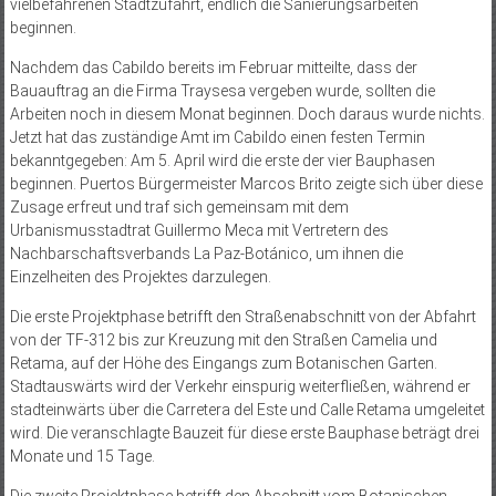
vielbefahrenen Stadtzufahrt, endlich die Sanierungsarbeiten
beginnen.
Nachdem das Cabildo bereits im Februar mitteilte, dass der
Bauauftrag an die Firma Traysesa vergeben wurde, sollten die
Arbeiten noch in diesem Monat beginnen. Doch daraus wurde nichts.
Jetzt hat das zuständige Amt im Cabildo einen festen Termin
bekanntgegeben: Am 5. April wird die erste der vier Bauphasen
beginnen. Puertos Bürgermeister Marcos Brito zeigte sich über diese
Zusage erfreut und traf sich gemeinsam mit dem
Urbanismusstadtrat Guillermo Meca mit Vertretern des
Nachbarschaftsverbands La Paz-Botánico, um ihnen die
Einzelheiten des Projektes darzulegen.
Die erste Projektphase betrifft den Straßenabschnitt von der Abfahrt
von der TF-312 bis zur Kreuzung mit den Straßen Camelia und
Retama, auf der Höhe des Eingangs zum Botanischen Garten.
Stadtauswärts wird der Verkehr einspurig weiterfließen, während er
stadteinwärts über die Carretera del Este und Calle Retama umgeleitet
wird. Die veranschlagte Bauzeit für diese erste Bauphase beträgt drei
Monate und 15 Tage.
Die zweite Projektphase betrifft den Abschnitt vom Botanischen