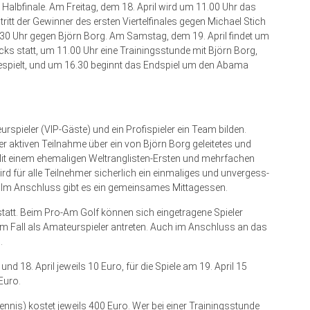
Halbfinale. Am Freitag, dem 18. April wird um 11.00 Uhr das
ritt der Gewinner des ersten Viertelfinales gegen Michael Stich
17.30 Uhr gegen Björn Borg. Am Samstag, dem 19. April findet um
ks statt, um 11.00 Uhr eine Trainingsstunde mit Björn Borg,
 gespielt, und um 16.30 beginnt das Endspiel um den Abama
spieler (VIP-Gäste) und ein Profispieler ein Team bilden.
r aktiven Teilnahme über ein von Björn Borg geleitetes und
„Mit einem ehemaligen Weltranglis­ten-Ersten und mehrfachen
d für alle Teilnehmer sicherlich ein einmaliges und unvergess­
. Im Anschluss gibt es ein gemeinsames Mittagessen.
er statt. Beim Pro-Am Golf können sich eingetragene Spieler
em Fall als Amateurspieler antreten. Auch im Anschluss an das
.
d 18. April jeweils 10 Euro, für die Spiele am 19. April 15
 Euro.
nnis) kostet jeweils 400 Euro. Wer bei einer Trainingsstunde