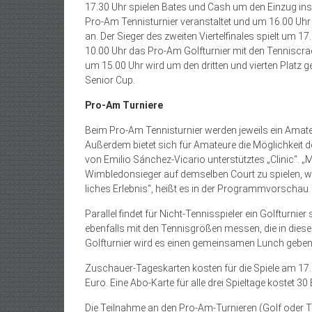
17.30 Uhr spielen Bates und Cash um den Einzug ins 
Pro-Am Tennisturnier veranstaltet und um 16.00 Uhr t
an. Der Sieger des zweiten Viertelfinales spielt um 
10.00 Uhr das Pro-Am Golfturnier mit den Tenniscrac
um 15.00 Uhr wird um den dritten und vierten Platz
Senior Cup.
Pro-Am Turniere
Beim Pro-Am Tennisturnier werden jeweils ein Amateur
Außerdem bietet sich für Amateure die Möglichkeit de
von Emilio Sánchez-Vicario unterstütztes „Clinic“. 
Wimbledonsieger auf demselben Court zu spielen, wir
liches Erlebnis“, heißt es in der Programmvorschau
Parallel findet für Nicht-Tennisspieler ein Golfturni
ebenfalls mit den Tennisgrößen messen, die in dies
Golfturnier wird es einen gemeinsamen Lunch geben
Zuschauer-Tageskarten kosten für die Spiele am 17. un
Euro. Eine Abo-Karte für alle drei Spieltage kostet 30
Die Teilnahme an den Pro-Am-Turnieren (Golf oder Te