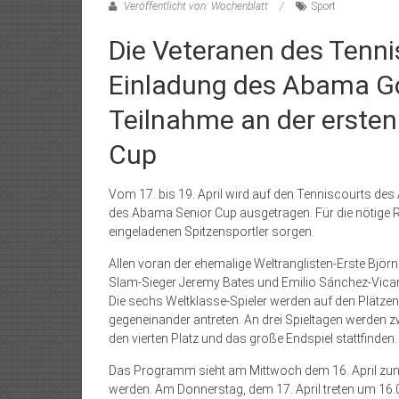
Veröffentlicht von: Wochenblatt
Sport
Die Veteranen des Tenn
Einladung des Abama Go
Teilnahme an der erste
Cup
Vom 17. bis 19. April wird auf den Tenniscourts des
des Abama Senior Cup ausgetragen. Für die nötige R
eingeladenen Spitzensportler sorgen.
Allen voran der ehemalige Weltranglisten-Erste Björ
Slam-Sieger Jeremy Bates und Emilio Sánchez-Vicar
Die sechs Weltklasse-Spieler werden auf den Plät
gegeneinander antreten. An drei Spieltagen werden zwei
den vierten Platz und das große Endspiel stattfinden.
Das Programm sieht am Mittwoch dem 16. April zunäch
werden. Am Donnerstag, dem 17. April treten um 16