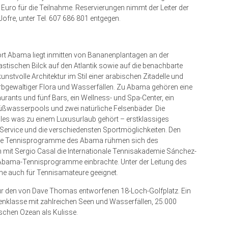
ro für die Teilnahme. Reservierungen nimmt der Leiter der
ofre, unter Tel. 607 686 801 entgegen.
rt Abama liegt inmitten von Bananenplantagen an der
tastischen Bilck auf den Atlantik sowie auf die benachbarte
nstvolle Architektur im Stil einer arabischen Zitadelle und
rbgewaltiger Flora und Wasserfällen. Zu Abama gehören eine
rants und fünf Bars, ein Wellness- und Spa-Center, ein
ßwasserpools und zwei natürliche Felsenbäder. Die
lles was zu einem Luxusurlaub gehört – erstklassiges
Service und die verschiedensten Sportmöglichkeiten. Den
 Die Tennisprogramme des Abama rühmen sich des
mit Sergio Casal die Internationale Tennis­akademie Sánchez-
 Abama-Tennisprogramme einbrachte. Unter der Leitung des
me auch für Tennisamateure geeignet.
ür den von Dave Thomas entworfenen 18-Loch-Golfplatz. Ein
enklasse mit zahlreichen Seen und Wasserfällen, 25.000
chen Ozean als Kulisse.