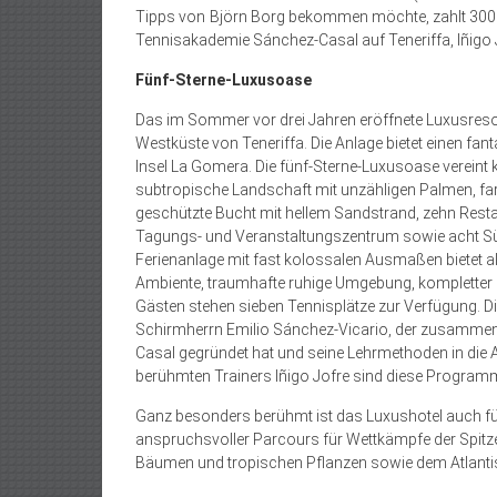
Tipps von Björn Borg bekommen möchte, zahlt 300 Eu
Tennisakademie Sánchez-Casal auf Teneriffa, Iñigo J
Fünf-Sterne-Luxusoase
Das im Sommer vor drei Jahren eröffnete Luxusreso
Westküste von Teneriffa. Die Anlage bietet einen fan
Insel La Gomera. Die fünf-Sterne-Luxusoase vereint ku
subtropische Landschaft mit unzähligen Palmen, fa
geschützte Bucht mit hellem Sandstrand, zehn Restau
Tagungs- und Veranstaltungszentrum sowie acht Sü
Ferienanlage mit fast kolossalen Ausmaßen bietet a
Ambiente, traumhafte ruhige Umgebung, kompletter 
Gästen stehen sieben Tennisplätze zur Verfügung.
Schirmherrn Emilio Sánchez-Vicario, der zusammen 
Casal gegründet hat und seine Lehrmethoden in die
berühmten Trainers Iñigo Jofre sind diese Program
Ganz besonders berühmt ist das Luxushotel auch f
anspruchsvoller Parcours für Wettkämpfe der Spitz
Bäumen und tropischen Pflanzen sowie dem Atlantis