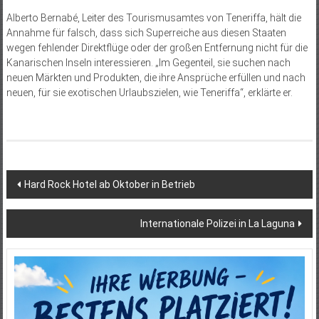
Alberto Bernabé, Leiter des Tourismusamtes von Teneriffa, hält die
Annahme für falsch, dass sich Superreiche aus diesen Staaten
wegen fehlender Direktflüge oder der großen Entfernung nicht für die
Kanarischen Inseln interessieren. „Im Gegenteil, sie suchen nach
neuen Märkten und Produkten, die ihre Ansprüche erfüllen und nach
neuen, für sie exotischen Urlaubszielen, wie Teneriffa“, erklärte er.
Beitragsnavigation
Hard Rock Hotel ab Oktober in Betrieb
Internationale Polizei in La Laguna