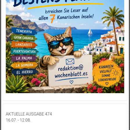
AKTUELLE AUSGABE 474
16.07. - 12.08.