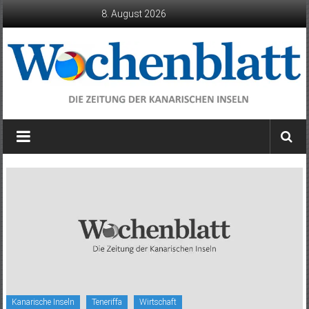
Zum
8. August 2026
Inhalt
springen
Wochenblatt
die
Zeitung
der
Kanarischen
Inseln
Kanarische Inseln
Teneriffa
Wirtschaft