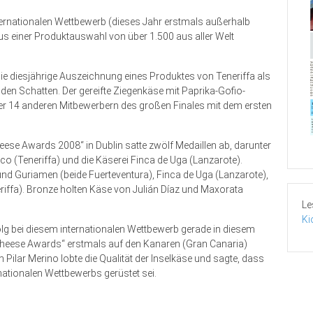
ternationalen Wettbewerb (dieses Jahr erstmals außerhalb
us einer Produktauswahl von über 1.500 aus aller Welt
die diesjährige Auszeichnung eines Produktes von Teneriffa als
in den Schatten. Der gereifte Ziegenkäse mit Paprika-Gofio-
ter 14 anderen Mitbewerbern des großen Finales mit dem ersten
eese Awards 2008“ in Dublin satte zwölf Medaillen ab, darunter
ico (Teneriffa) und die Käserei Finca de Uga (Lanzarote).
und Guriamen (beide Fuerteventura), Finca de Uga (Lanzarote),
eriffa). Bronze holten Käse von Julián Díaz und Maxorata
Le
Ki
folg bei diesem internationalen Wettbewerb gerade in diesem
Cheese Awards“ erstmals auf den Kanaren (Gran Canaria)
 Pilar Merino lobte die Qualität der Inselkäse und sagte, dass
ationalen Wett­bewerbs gerüstet sei.