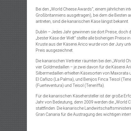
Bei den „World Cheese Awards“, einem jährlichen in
Großbritanniens ausgetragen), bei dem die Besten a
antreten, sind die kanarischen Käse längst bekannt.
Dublin – Jedes Jahr gewinnen sie dort Preise, doch 
„bester Käse der Welt“ stellte alle bisherigen Preise 
Kruste aus der Käserei Arico wurde von der Jury un
Preis ausgezeichnet.
Die kanarischen Vertreter räumten bei den „World Ch
vier Goldmedaillen – je zwei davon für die Käserei Ar
Silbermedaillen erhielten Käsesorten von Maxorata 
El Cañizo (La Palma), und Benijos Finca Teisol (Ten
(Fuerteventura) und Teisol (Teneriffa).
Für die kanarischen Käsehersteller ist der große Er
Jahr von Bedeutung, denn 2009 werden die „World 
stattfinden. Die kanarische Landwirtschaftsministerin
Gran Canaria für die Austragung des wichtigen intern