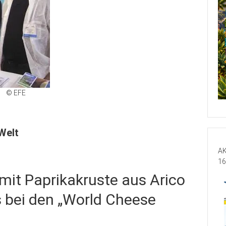
© EFE
Welt
AK
16
 mit Paprikakruste aus Arico
 bei den „World Cheese