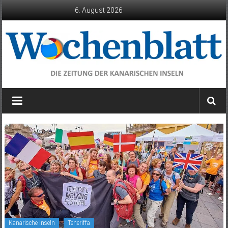
Zum
6. August 2026
Inhalt
springen
Wochenblatt
die
Zeitung
der
Kanarischen
Inseln
Kanarische Inseln
Teneriffa