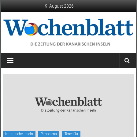
Zum
9. August 2026
Inhalt
springen
Wochenblatt
die
Zeitung
der
Kanarischen
Inseln
Kanarische Inseln
Panorama
Teneriffa