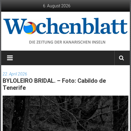
Zum
6. August 2026
Inhalt
springen
Wochenblatt
die
Zeitung
22. April 2026
der
BYLOLEIRO BRIDAL. – Foto: Cabildo de
Kanarischen
Tenerife
Inseln