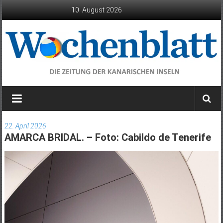
Zum
10. August 2026
Inhalt
springen
Wochenblatt
die
Zeitung
22. April 2026
der
AMARCA BRIDAL. – Foto: Cabildo de Tenerife
Kanarischen
Inseln