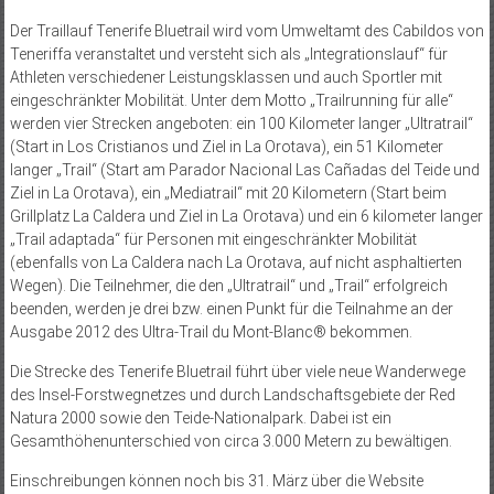
Der Traillauf Tenerife Bluetrail wird vom Umweltamt des Cabildos von
Teneriffa veranstaltet und versteht sich als „Integrationslauf“ für
Athleten verschiedener Leistungsklassen und auch Sportler mit
eingeschränkter Mobilität. Unter dem Motto „Trailrunning für alle“
werden vier Strecken angeboten: ein 100 Kilometer langer „Ultratrail“
(Start in Los Cristianos und Ziel in La Orotava), ein 51 Kilometer
langer „Trail“ (Start am Parador Nacional Las Cañadas del Teide und
Ziel in La Orotava), ein „Mediatrail“ mit 20 Kilometern (Start beim
Grillplatz La Caldera und Ziel in La Orotava) und ein 6 kilometer langer
„Trail adaptada“ für Personen mit eingeschränkter Mobilität
(ebenfalls von La Caldera nach La Orotava, auf nicht asphaltierten
Wegen). Die Teilnehmer, die den „Ultratrail“ und „Trail“ erfolgreich
beenden, werden je drei bzw. einen Punkt für die Teilnahme an der
Ausgabe 2012 des Ultra-Trail du Mont-Blanc® bekommen.
Die Strecke des Tenerife Bluetrail führt über viele neue Wanderwege
des Insel-Forstwegnetzes und durch Landschaftsgebiete der Red
Natura 2000 sowie den Teide-Nationalpark. Dabei ist ein
Gesamthöhenunterschied von circa 3.000 Metern zu bewältigen.
Einschreibungen können noch bis 31. März über die Website