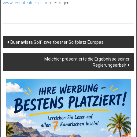
www.tenerifebluetrail.com
erfolgen
Beitragsnavigation
Buenavista Golf: zweitbester Golfplatz Europas
Melchior präsentierte die Ergebnisse seiner
Regierungsarbeit