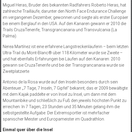
Miguel Heras, Bruder des bekannten Radfahrers Roberto Heras, hat
zahlreiche Trailläufe, darunter den North Face Endurance Challenge
im vergangenen Dezember, gewonnen und siegte als erster Europäer
bei einem Berglauf in den USA. Auf den Kanaren gewann er 2010 die
Trails CruzaTenerife, Transgrancanaria und Transvulcania (La
Palma).
Nerea Martínez ist eine erfahrene Langstreckenläuferin – beim letzten
Ultra-Trail du Mont-Blanc® über 118 Kilometer wurde sie Zweite –
und hat ebenfalls Erfahrungen bei Läufen auf den Kanaren: 2010
gewann sie CruzaTenerife und bei der Transgrancanaria wurde sie
Zweitplatzierte.
Antonio de la Rosa wurde auf den Inseln besonders durch sein
Abenteuer „7 Tage, 7 Inseln, 7 Gipfel“ bekannt, das er 2009 bewältigte:
mit dem Kajak paddelte er von Insel zu Insel, um dann mit dem
Mountainbike und schließ­lich zu Fuß den jeweils höchs­ten Punkt zu
erreichen. In 7 Tagen, 23 Stunden und 35 Minuten gelang ihm die
selbstgestellte Aufgabe. Der Extremsportler ist mehrfacher
spanischer Meister und Europameister im Quadrathlon.
Einmal quer über die Insel