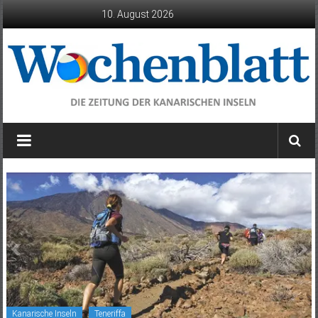
Zum
10. August 2026
Inhalt
springen
Wochenblatt
die
Zeitung
der
Kanarischen
Inseln
Kanarische Inseln
Teneriffa