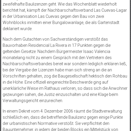
zweifelhafte Baulizenzen geht. Wie das Wochenblatt wiederholt
berichtet hat, kämpft der Nachbarschaftsverband Las Cuevas-Lagar
in der Urbanisation Las Cuevas gegen den Bau von zwei
Wohnblocks inmitten einer Bungalowanlage, die als Gartenstadt
deklariert wurde.
Nach dem Gutachten von Sachverständigen verstößt das
Bauvorhaben Residencial La Rivera in 17 Punkten gegen die
geltenden Gesetze. Nachdem Bürgermeister Isaac Valencia
monatelang nicht zu einem Gespräch mit den Vertretern des
Nachbarschaftsverbandes bereit war sondern lediglich erklären ließ,
bei der Vergabe der Lizenzen habe man sich streng an die an
Vorschriften gehalten, zog die Baugesellschaft hektisch den Rohbau
in die Höhe. Eine offiziell eingereichte Beschwerde ging auf
unerklärliche Weise im Rathaus verloren, so dass sich die Anwohner
gezwungen sahen, die Justiz einzuschalten und eine Klage beim
Verwaltungsgericht einzureichen.
In einem Dekret vom 4. Dezember 2006 räumt die Stadtverwaltung
schließlich ein, dass die betreffende Baulizenz gegen einige Punkte
der urbanistischen Normative verstößt. Sie verpflichtet den
Bauunternehmer, in jedem der beiden Blocks ein Mittelstück von