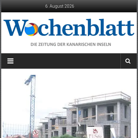
Zum
6. August 2026
Inhalt
springen
Wochenblatt
die
Zeitung
der
Kanarischen
Inseln