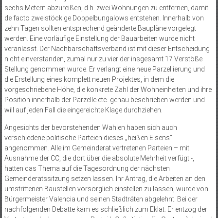
sechs Metern abzureißen, d.h. zwei Wohnungen zu entfernen, damit
de facto zweistöckige Doppelbungalows entstehen. Innerhalb von
zehn Tagen sollten entsprechend geänderte Baupläne vorgelegt
werden. Eine vorläufige Einstellung der Bauarbeiten wurde nicht
veranlasst. Der Nachbarschaftsverband ist mit dieser Entscheidung
nicht einverstanden, zumal nur zu vier der insgesamt 17 Verstöße
Stellung genommen wurde. Er verlangt eine neue Parzellierung und
die Erstellung eines komplett neuen Projektes, in dem die
vorgeschriebene Höhe, die konkrete Zahl der Wohneinheiten und ihre
Position innerhalb der Parzelle etc. genau beschrieben werden und
will auf jeden Fall die eingereichte Klage durchziehen.
Angesichts der bevorstehenden Wahlen haben sich auch
verschiedene politische Parteien dieses „heißen Eisens“
angenommen. Alle im Gemeinderat vertretenen Parteien – mit
Ausnahme der CC, die dort über die absolute Mehrheit verfügt -,
hatten das Thema auf die Tagesordnung der nächsten
Gemeinderatssitzung setzen lassen. Ihr Antrag, die Arbeiten an den
umstrittenen Baustellen vorsorglich einstellen zu lassen, wurde von
Bürgermeister Valencia und seinen Stadträten abgelehnt. Bei der
nachfolgenden Debatte kam es schließlich zum Eklat. Er entzog der