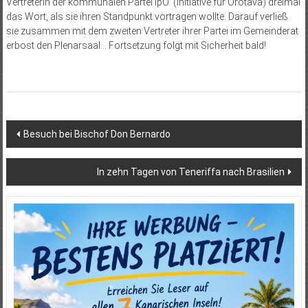
Vertreterin der kommunalen Partei IpO (Initiative für Orotava) dreimal
das Wort, als sie ihren Standpunkt vortragen wollte. Darauf verließ
sie zusammen mit dem zweiten Vertreter ihrer Partei im Gemeinderat
erbost den Plenarsaal… Fortsetzung folgt mit Sicherheit bald!
Beitragsnavigation
Besuch bei Bischof Don Bernardo
In zehn Tagen von Teneriffa nach Brasilien