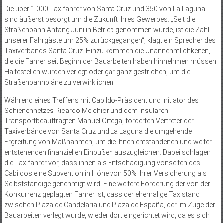
Die über 1.000 Taxifahrer von Santa Cruz und 350 von La Laguna
sind äußerst besorgt um die Zukunft ihres Gewerbes. „Seit die
Straßenbahn Anfang Juni in Betrieb genommen wurde, ist die Zahl
unserer Fahrgäste um 25% zurückgegangen“, klagt ein Sprecher des
Taxiverbands Santa Cruz. Hinzu kommen die Unannehmlichkeiten,
die die Fahrer seit Beginn der Bauarbeiten haben hinnehmen müssen.
Haltestellen wurden verlegt oder gar ganz gestrichen, um die
Straßenbahnpläne zu verwirklichen.
Während eines Treffens mit Cabildo-Präsident und Initiator des
Schienennetzes Ricardo Melchior und dem insulären
Transportbeauftragten Manuel Ortega, forderten Vertreter der
Taxiverbände von Santa Cruz und La Laguna die umgehende
Ergreifung von Maßnahmen, um die ihnen entstandenen und weiter
entstehenden finanziellen Einbußen auszugleichen. Dabei schlagen
die Taxifahrer vor, dass ihnen als Entschädigung vonseiten des
Cabildos eine Subvention in Höhe von 50% ihrer Versicherung als
Selbstständige genehmigt wird. Eine weitere Forderung der von der
Konkurrenz geplagten Fahrer ist, dass der ehemalige Taxistand
zwischen Plaza de Candelaria und Plaza de España, der im Zuge der
Bauarbeiten verlegt wurde, wieder dort eingerichtet wird, da es sich