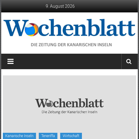
Zum
9. August 2026
Inhalt
springen
Wochenblatt
die
Zeitung
der
Kanarischen
Inseln
Kanarische Inseln
Teneriffa
Wirtschaft