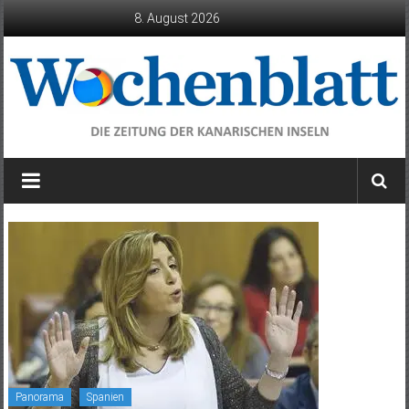
Zum
8. August 2026
Inhalt
springen
Wochenblatt
die
Zeitung
der
Kanarischen
Inseln
Panorama
Spanien