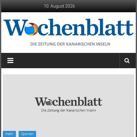
Zum
10. August 2026
Inhalt
springen
Wochenblatt
die
Zeitung
der
Kanarischen
Inseln
mehr
Spanien