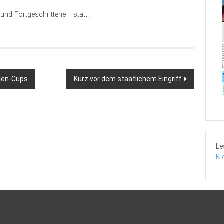
und Fortgeschrittene – statt.
nien-Cups
Kurz vor dem staatlichem Eingriff
Le
Ki