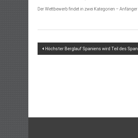
Der Wettbewerb findet in zwei Kategorien – Anfänger 
Beitragsnavigation
Höchster Berglauf Spaniens wird Teil des Spa