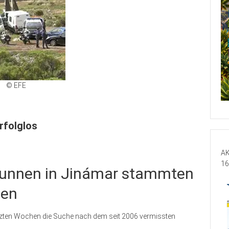
© EFE
rfolglos
AK
16
runnen in Jinámar stammten
hen
etzten Wochen die Suche nach dem seit 2006 vermissten