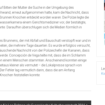
f Bitten der Mutter die Suche in der Umgebung des
hwand, erneut aufgenommen hatte, kam die Nachricht, dass
Brunnen Knochen entdeckt worden waren. Die Polzei legte die
wasserkamera einem Gerichtsmediziner vor, der bestätigte,
e. Daraufhin überschlugen sich die Medien förmlich in
s Brunnens, der mit Abfall und Bauschutt verstopft war und in
eiten, die mehrere Tage dauerten. Es wurde erfolglos versucht,
äuschende Nachricht von der Polizeichefin der Kanaren, dass
erde. Concepción de Vega teilte mit, dass die im Schlamm
on einem Menschen stammten. Anscheinend konnten einige
taus kleiner als vermutet – die Lokalpresse sprach von
Le
Der Fehler lag vermutlich darin, dass die am Anfang
Ki
Knochen feststellen konnte.