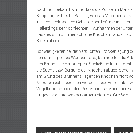
Nachdem bekannt wurde, dass die Polizei im März au
Shoppingcenters La Ballena, wo das Mädchen versc
in einem verlassenen Gebäude bei Jinámar in einem 
– allerdings sehr schlechten – Aufnahmen der Unter
dass es sich um menschliche Knochen handeln könnt
Spekulationen.
Schwierigkeiten bei der versuchten Trockenlegung de
den ständig neues Wasser floss, behinderten die Arb
den Brunnen leerzupumpen. Schließlich kam die entt
die Suche bzw. Bergung der Knochen abgebrochen w
am Grund des Brunnens liegenden Knochen nicht v
Knochenreste geborgen werden, diese waren aber wei
Vogelknochen oder den Resten eines kleinen Tieres. 
eingesetzte Unterwasserkamera nicht die Größe der 
Beitragsnavigation