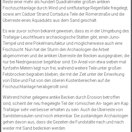
Reste einer mehr als hundert Quadratmeter großen antiken
Fischzuchtanlage durch Wind und sintflutartige Regenfälle freigelegt,
sowie am Cádizer Strand Cortadura Teile der Römerstraße und die
Überreste eines Aquädukts aus dem Sand geschält.
Es war zuvor schon bekannt gewesen, dass es in der Umgebung des
Trafalgar-Leuchtfeuers archäologische Stätten gibt, einen Juno-
Tempel und eine Pökelmanufaktur und möglicherweise auch eine
Fischzucht. Nun hat der Sturm den Archäologen die Arbeit
abgenommen und die antiken Überreste der Becken ausgegraben, die
nur bei Niedrigwasser begehbar sind. Ein Areal von etwa sieben mal
fünfzehn Metern liegt nun frei, während weitere Teile unter großen
Felsbrocken begraben blieben, die mit der Zeit unter der Einwirkung
von Ebbe und Flut von den oberen Küstenbereichen auf die
Fischzuchtanlage herabgerollt sind.
Während höher gelegene antike Becken durch Erosion betroffen
sind, scheint der neu freigelegte Teil der römischen An- lagen am Kap
Trafalgar sehr viel besser erhalten zu sein. Auch die Überreste von
Sandsteinsäulen sind noch erkennbar. Die zuständigen Archäologen
gehen davon aus, dass die Gezeiten die Fundstätte nach und nach
wieder mit Sand bedecken werden.