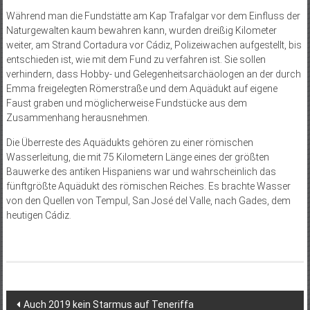
Während man die Fundstätte am Kap Trafalgar vor dem Einfluss der
Naturgewalten kaum bewahren kann, wurden dreißig Kilometer
weiter, am Strand Cortadura vor Cádiz, Polizeiwachen aufgestellt, bis
entschieden ist, wie mit dem Fund zu verfahren ist. Sie sollen
verhindern, dass Hobby- und Gelegenheitsarchäologen an der durch
Emma freigelegten Römerstraße und dem Aquädukt auf eigene
Faust graben und möglicherweise Fundstücke aus dem
Zusammenhang herausnehmen.
Die Überreste des Aquädukts gehören zu einer römischen
Wasserleitung, die mit 75 Kilometern Länge eines der größten
Bauwerke des antiken Hispaniens war und wahrscheinlich das
fünftgrößte Aquädukt des römischen Reiches. Es brachte Wasser
von den Quellen von Tempul, San José del Valle, nach Gades, dem
heutigen Cádiz.
Beitragsnavigation
Auch 2019 kein Starmus auf Teneriffa