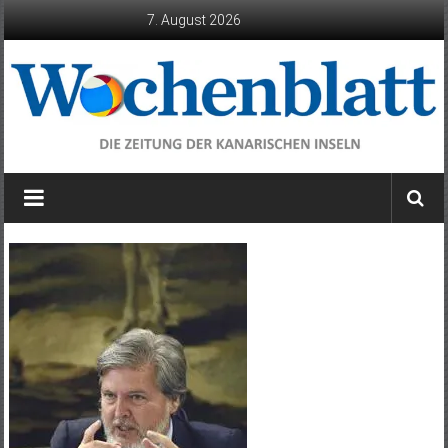
Zum
7. August 2026
Inhalt
springen
Wochenblatt
die
Zeitung
der
Kanarischen
Inseln