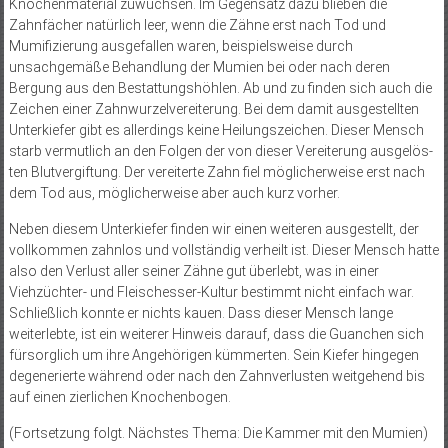
Knochenmaterial zuwuchsen. Im Gegensatz dazu blieben die
Zahnfächer natürlich leer, wenn die Zähne erst nach Tod und
Mumifizierung ausgefallen waren, beispielsweise durch
unsachgemäße Behandlung der Mumien bei oder nach deren
Bergung aus den Bestattungshöhlen. Ab und zu finden sich auch die
Zeichen einer Zahnwurzelvereiterung. Bei dem damit ausgestellten
Unterkiefer gibt es allerdings keine Heilungszeichen. Dieser Mensch
starb vermutlich an den Folgen der von dieser Vereiterung ausgelös­
ten Blutvergiftung. Der vereiterte Zahn fiel möglicherweise erst nach
dem Tod aus, möglicherweise aber auch kurz vorher.
Neben diesem Unterkiefer finden wir einen weiteren ausgestellt, der
vollkommen zahnlos und vollständig verheilt ist. Dieser Mensch hatte
also den Verlust aller seiner Zähne gut überlebt, was in einer
Viehzüchter- und Fleischesser-Kultur bestimmt nicht einfach war.
Schließlich konnte er nichts kauen. Dass dieser Mensch lange
weiterlebte, ist ein weiterer Hinweis darauf, dass die Guanchen sich
fürsorglich um ihre Angehörigen kümmerten. Sein Kiefer hingegen
degenerierte während oder nach den Zahnverlusten weitgehend bis
auf einen zierlichen Knochenbogen.
(Fortsetzung folgt. Nächstes Thema: Die Kammer mit den Mumien)