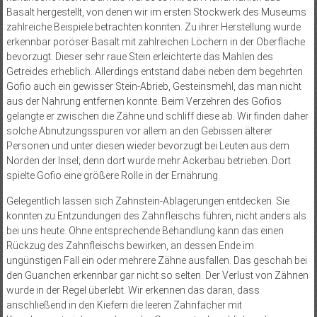
Basalt hergestellt, von denen wir im ersten Stockwerk des Museums
zahlreiche Beispiele betrachten konnten. Zu ihrer Herstellung wurde
erkennbar poröser Basalt mit zahlreichen Löchern in der Oberfläche
bevorzugt. Dieser sehr raue Stein erleichterte das Mahlen des
Getreides erheblich. Allerdings entstand dabei neben dem begehrten
Gofio auch ein gewisser Stein-Abrieb, Gesteinsmehl, das man nicht
aus der Nahrung entfernen konnte. Beim Verzehren des Gofios
gelangte er zwischen die Zähne und schliff diese ab. Wir finden daher
solche Abnutzungsspuren vor allem an den Gebissen älterer
Personen und unter diesen wieder bevorzugt bei Leuten aus dem
Norden der Insel; denn dort wurde mehr Ackerbau betrieben. Dort
spielte Gofio eine größere Rolle in der Ernährung.
Gelegentlich lassen sich Zahnstein-Ablagerungen entdecken. Sie
konnten zu Entzündungen des Zahnfleischs führen, nicht anders als
bei uns heute. Ohne entsprechende Behandlung kann das einen
Rückzug des Zahnfleischs bewirken, an dessen Ende im
ungünstigen Fall ein oder mehrere Zähne ausfallen. Das geschah bei
den Guanchen erkennbar gar nicht so selten. Der Verlust von Zähnen
wurde in der Regel überlebt. Wir erkennen das daran, dass
anschließend in den Kiefern die leeren Zahnfächer mit