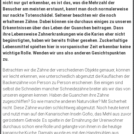
nicht nur gut erkennbar, es ist das, was die Mehrzahl der
Besucher am meisten erstaunt, kennt man doch normalerweise
nur nackte Totenschädel. Seltener beachten wir die noch
erhaltenen Zähne. Dabei können sie durchaus einiges zu unseren
Erkenntnissen über das Leben der Guanchen beitragen. Dass
ihre Lebensweise Zahnerkrankungen wie die Karies eher nicht
begünstigten, haben wir bereits früher gesehen. Zu­ckerhaltige
Lebensmittel spielten hier in vorspanischer Zeit erkennbar keine
wichtige Rolle. Wenden wir uns also anderen Gesichtspunkten
zu.
Betrachten wir die Zähne der verschiedenen Objekte genauer, können
wir leicht erkennen, wie unterschiedlich abgenutzt die Kauflächen der
Backenzähne von Person zu Person erscheinen. Bei einigen sind
selbst die Schneiden mancher Schneidezähne breiter als wir das von
unseren eigenen kennen. Haben die Guanchen ihre Zähne
zugeschliffen? So wie manche anderen Naturvölker? Mit Sicherheit
nicht. Diese Zähne wurden schlichtweg abgenutzt. Noch heute kennt
und nutzt man auf den Kanarischen Inseln Gofio, das Mehl aus zuvor
geröstetem Getreide. Es spielte in der Ernährung der Ureinwohner
durchaus schon eine Rolle und gelangte von ihnen in die heutige
kanarische Küche. Damals wurde es mit den Handmühlen aus