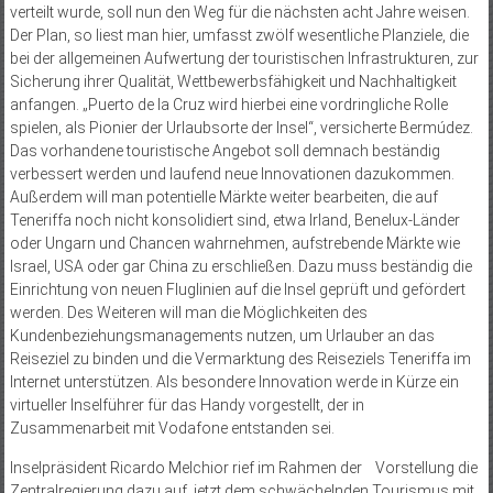
verteilt wurde, soll nun den Weg für die nächs­ten acht Jahre weisen.
Der Plan, so liest man hier, umfasst zwölf wesentliche Planziele, die
bei der allgemeinen Aufwertung der touristischen Infrastrukturen, zur
Sicherung ihrer Qualität, Wettbewerbsfähigkeit und Nachhaltigkeit
anfangen. „Puerto de la Cruz wird hierbei eine vordringliche Rolle
spielen, als Pionier der Urlaubsorte der Insel“, versicherte Bermúdez.
Das vorhandene touristische Angebot soll demnach beständig
verbessert werden und laufend neue Innovationen dazukommen.
Außerdem will man potentielle Märkte weiter bearbeiten, die auf
Teneriffa noch nicht konsolidiert sind, etwa Irland, Benelux-Länder
oder Ungarn und Chancen wahrnehmen, aufstrebende Märkte wie
Israel, USA oder gar China zu erschließen. Dazu muss beständig die
Einrichtung von neuen Fluglinien auf die Insel geprüft und gefördert
werden. Des Weiteren will man die Möglichkeiten des
Kundenbeziehungsmanagements nutzen, um Urlauber an das
Reiseziel zu binden und die Vermarktung des Reiseziels Teneriffa im
Internet unterstützen. Als besondere Innovation werde in Kürze ein
virtueller Inselführer für das Handy vorgestellt, der in
Zusammenarbeit mit Vodafone entstanden sei.
Inselpräsident Ricardo Melchior rief im Rahmen der Vorstellung die
Zentralregierung dazu auf, jetzt dem schwächelnden Tourismus mit