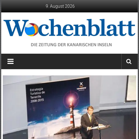
Zum
9. August 2026
Inhalt
springen
Wochenblatt
die
Zeitung
der
Kanarischen
Inseln