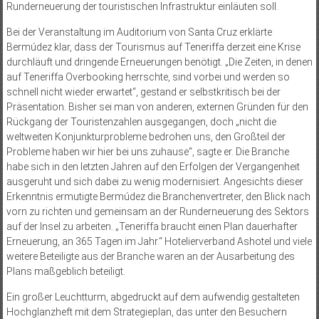
Runderneuerung der touristischen Infrastruktur einläuten soll.
Bei der Veranstaltung im Auditorium von Santa Cruz erklärte
Bermúdez klar, dass der Tourismus auf Teneriffa derzeit eine Krise
durchläuft und dringende Erneuerungen benötigt. „Die Zeiten, in denen
auf Teneriffa Overbooking herrschte, sind vorbei und werden so
schnell nicht wieder erwartet“, gestand er selbstkritisch bei der
Präsentation. Bisher sei man von anderen, externen Gründen für den
Rückgang der Touristenzahlen ausgegangen, doch „nicht die
weltweiten Konjunkturprobleme bedrohen uns, den Großteil der
Probleme haben wir hier bei uns zuhause“, sagte er. Die Branche
habe sich in den letzten Jahren auf den Erfolgen der Vergangenheit
ausgeruht und sich dabei zu wenig modernisiert. Angesichts dieser
Erkenntnis ermutigte Bermúdez die Branchenvertreter, den Blick nach
vorn zu richten und gemeinsam an der Runderneuerung des Sektors
auf der Insel zu arbeiten. „Teneriffa braucht einen Plan dauerhafter
Erneuerung, an 365 Tagen im Jahr.“ Hotelierverband Ashotel und viele
weitere Beteiligte aus der Branche waren an der Ausarbeitung des
Plans maßgeblich beteiligt.
Ein großer Leuchtturm, abgedruckt auf dem aufwendig gestalteten
Hochglanzheft mit dem Strategieplan, das unter den Besuchern