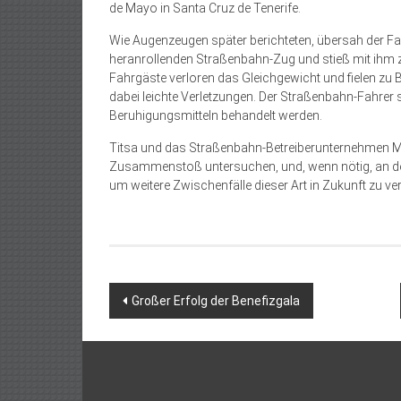
de Mayo in Santa Cruz de Tenerife.
Wie Augenzeugen später berichteten, übersah der F
heranrollenden Straßenbahn-Zug und stieß mit ihm z
Fahrgäste verloren das Gleichgewicht und fielen zu B
dabei leichte Verletzungen. Der Straßenbahn-Fahre
Beruhigungsmitteln behandelt werden.
Titsa und das Straßenbahn-Betreiberunternehmen Me
Zusammenstoß untersuchen, und, wenn nötig, an der
um weitere Zwischenfälle dieser Art in Zukunft zu ve
Beitragsnavigation
Großer Erfolg der Benefizgala