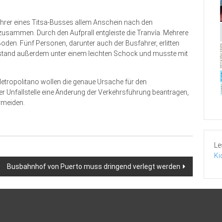
ahrer eines Titsa-Busses allem Anschein nach den
usammen. Durch den Aufprall entgleiste die Tranvía. Mehrere
oden. Fünf Personen, darunter auch der Busfahrer, erlitten
r stand außerdem unter einem leichten Schock und musste mit
tropolitano wollen die genaue Ursache für den
 Unfallstelle eine Änderung der Verkehrsführung beantragen,
rmeiden.
Le
Ki
Busbahnhof von Puerto muss dringend verlegt werden