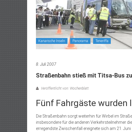
Kanarische Inseln
Panorama
Teneriffa
8. Juli 2007
Straßenbahn stieß mit Titsa-Bus 
Veröffentlicht von: Wochenblatt
Fünf Fahrgäste wurden le
Die Straßenbahn sorgt weiterhin für Wirbel im Straß
insbesondere für die anderen Verkehrsteilnehmer di
erregendste Zwischenfall ereignete sich am 21. Juni