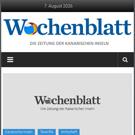
Zum
7. August 2026
Inhalt
springen
Wochenblatt
die
Zeitung
der
Kanarischen
Inseln
Kanarische Inseln
Teneriffa
Wirtschaft