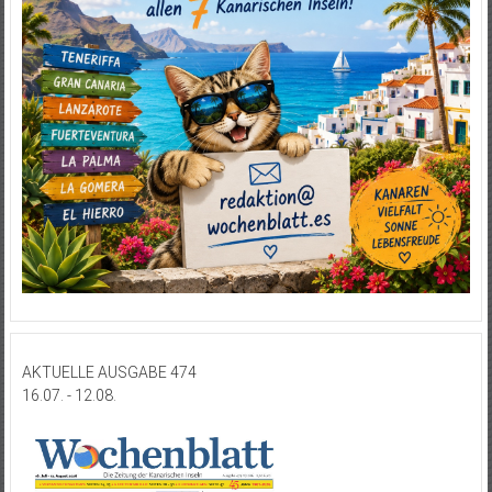
AKTUELLE AUSGABE 474
16.07. - 12.08.