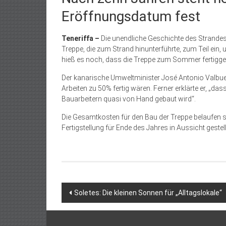
Eröffnungsdatum fest
Teneriffa –
Die unendliche Geschichte des Strandes 
Treppe, die zum Strand hinunterführte, zum Teil ein,
hieß es noch, dass die Treppe zum Sommer fertiggeb
Der kanarische Umweltminister José Antonio Valbuen
Arbeiten zu 50% fertig wären. Ferner ­erklärte er, „da
Bauarbeitern quasi von Hand gebaut wird“.
Die Gesamtkosten für den Bau der Treppe belaufen si
Fertigstellung für Ende des Jahres in Aussicht gestell
Beitragsnavigation
Soletes: Die kleinen Sonnen für „Alltagslokale“