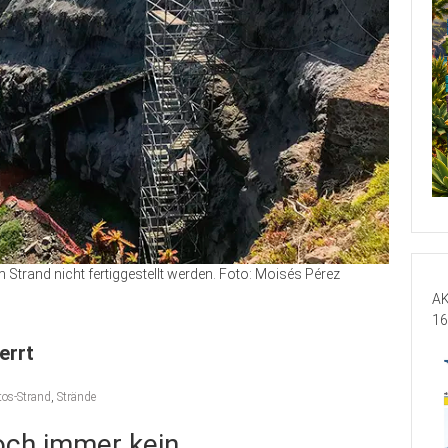
trand nicht fertiggestellt werden. Foto: Moisés Pérez
AK
16
errt
tos-Strand
,
Strände
och immer kein