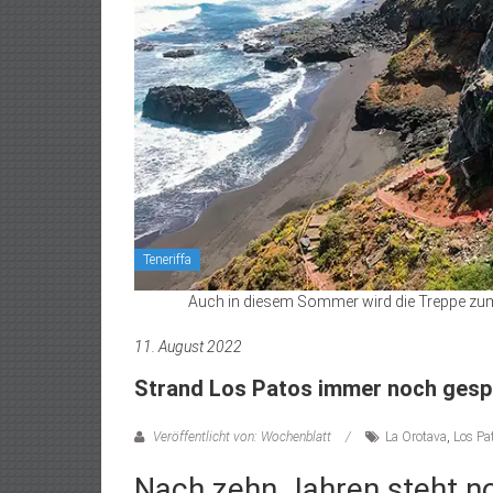
Teneriffa
Auch in diesem Sommer wird die Treppe zum S
11. August 2022
Strand Los Patos immer noch gesp
Veröffentlicht von: Wochenblatt
La Orotava
,
Los Pa
Nach zehn Jahren steht n