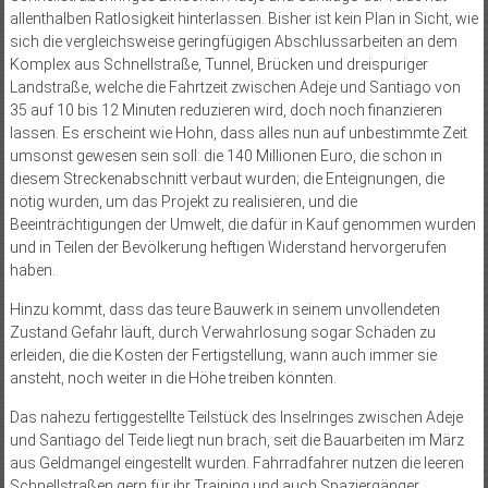
allenthalben Ratlosigkeit hinterlassen. Bisher ist kein Plan in Sicht, wie
sich die vergleichsweise geringfügigen Abschlussarbeiten an dem
Komplex aus Schnellstraße, Tunnel, Brücken und dreispuriger
Landstraße, welche die Fahrtzeit zwischen Adeje und Santiago von
35 auf 10 bis 12 Minuten reduzieren wird, doch noch finanzieren
lassen. Es erscheint wie Hohn, dass alles nun auf unbestimmte Zeit
umsonst gewesen sein soll: die 140 Millionen Euro, die schon in
diesem Streckenabschnitt verbaut wurden; die Enteignungen, die
nötig wurden, um das Projekt zu realisieren, und die
Beeinträchtigungen der Umwelt, die dafür in Kauf genommen wurden
und in Teilen der Bevölkerung heftigen Widerstand hervorgerufen
haben.
Hinzu kommt, dass das teure Bauwerk in seinem unvollendeten
Zustand Gefahr läuft, durch Verwahrlosung sogar Schäden zu
erleiden, die die Kosten der Fertigstellung, wann auch immer sie
ansteht, noch weiter in die Höhe treiben könnten.
Das nahezu fertiggestellte Teilstück des Inselringes zwischen Adeje
und Santiago del Teide liegt nun brach, seit die Bauarbeiten im März
aus Geldmangel eingestellt wurden. Fahrradfahrer nutzen die leeren
Schnellstraßen gern für ihr Training und auch Spaziergänger