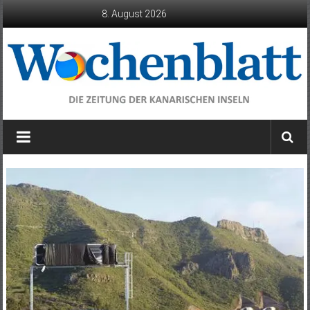
Zum
8. August 2026
Inhalt
springen
Wochenblatt
die
Zeitung
der
Kanarischen
Inseln