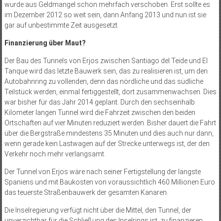
wurde aus Geldmangel schon mehrfach verschoben. Erst sollte es
im Dezember 2012 so weit sein, dann Anfang 2013 und nun ist sie
gar auf unbestimmte Zeit ausgesetzt.
Finanzierung über Maut?
Der Bau des Tunnels von Erjos zwischen Santiago del Teide und El
Tanque wird das letzte Bauwerk sein, das zu realisieren ist, um den
Autobahnring zu vollenden, denn das nördliche und das südliche
Teilstück werden, einmal fertiggestellt, dort zusammenwachsen. Dies
war bisher für das Jahr 2014 geplant. Durch den sechseinhalb
Kilometer langen Tunnel wird die Fahrzeit zwischen den beiden
Ortschaften auf vier Minuten reduziert werden. Bisher dauert die Fahrt
über die Bergstraße mindestens 35 Minuten und dies auch nur dann,
wenn gerade kein Lastwagen auf der Strecke unterwegs ist, der den
Verkehr noch mehr verlangsamt.
Der Tunnel von Erjos wäre nach seiner Fertigstellung der längste
Spaniens und mit Baukosten von voraussichtlich 460 Millionen Euro
das teuerste Straßenbauwerk der gesamten Kanaren.
Die Inselregierung verfügt nicht über die Mittel, den Tunnel, der
unverzichtbar für die Schließung des Inselrings ist, zu finanzieren.