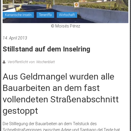
Kanarische Inseln
Teneriffa
Wirtschaft
© Moisés Pérez
14. April 2013
Stillstand auf dem Inselring
Veröffentlicht von: Wochenblatt
Aus Geldmangel wurden alle
Bauarbeiten an dem fast
vollendeten Straßenabschnitt
gestoppt
Die Stilllegung der Bauarbeiten an dem Teilstück des
Schnellstraßenringes zwischen Adeje und Santiago del Teide hat