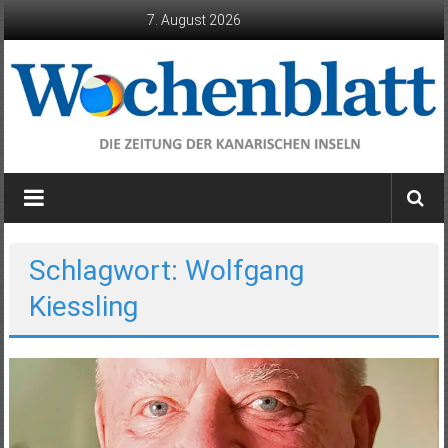
Zum
7. August 2026
Inhalt
springen
Wochenblatt
die
Zeitung
der
Schlagwort: Wolfgang
Kanarischen
Kiessling
Inseln