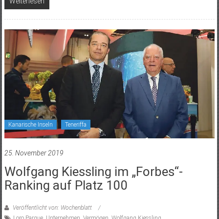
Weiterlesen
Kanarische Inseln
Teneriffa
25. November 2019
Wolfgang Kiessling im „Forbes“-
Ranking auf Platz 100
Veröffentlicht von: Wochenblatt
Loro Parque
,
Unternehmen
,
Vermögen
,
Wolfgang Kiessling