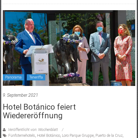
Panorama
Teneriffa
9. September 2021
Hotel Botánico feiert
Wiedereröffnung
Veröffentlicht von: Wochenblatt
Fünfsternehotels
,
Hotel Botánico
,
Loro Parque Gruppe
,
Puerto de la Cruz
,