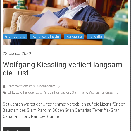
Gran Canaria
Kanarische Inseln
Panorama
Teneriffa
22. Januar 2020
Wolfgang Kiessling verliert langsam
die Lust
Veröffentlicht von: Wochenblatt
EFE
,
Loro Parque
,
Loro Parque Fundación
,
Siam Park
,
Wolfgang Kiessling
Seit Jahren wartet der Unternehmer vergeblich auf die Lizenz für den
Baustart des Siam Park im Süden Gran Canarias Teneriffa/Gran
Canaria – Loro Parque-Gründer