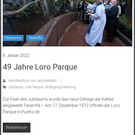
Panorama
Teneriffa
8. Januar 2022
49 Jahre Loro Parque
Veröffentlicht von: Wochenblatt
Jubiläum
,
Loro Parque
,
Wolfgang Kiessling
Zur Feier des Jubiläums wurde das neue Gehege der Kattas
eingeweiht Teneriffa – Am 17. Dezember 1972 öffnete der Loro
Parque in Puerto de
Weiterlesen