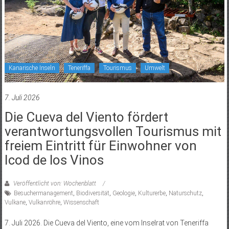
Kanarische Inseln
Teneriffa
Tourismus
Umwelt
7. Juli 2026
Die Cueva del Viento fördert
verantwortungsvollen Tourismus mit
freiem Eintritt für Einwohner von
Icod de los Vinos
Veröffentlicht von: Wochenblatt
Besuchermanagement
,
Biodiversität
,
Geologie
,
Kulturerbe
,
Naturschutz
,
Vulkane
,
Vulkanröhre
,
Wissenschaft
7. Juli 2026. Die Cueva del Viento, eine vom Inselrat von Teneriffa