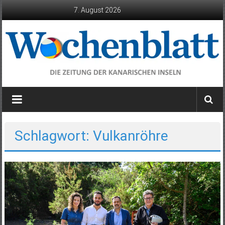
Zum
7. August 2026
Inhalt
springen
Wochenblatt
die
Zeitung
der
Schlagwort: Vulkanröhre
Kanarischen
Inseln