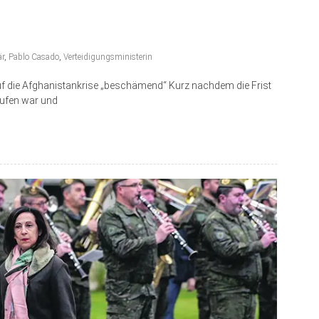
är
,
Pablo Casado
,
Verteidigungsministerin
auf die Afghanistankrise „beschämend“ Kurz nachdem die Frist
aufen war und